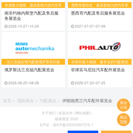
非洲最大规模、最具影响力的汽车零
​墨西哥最知名、最具影响力的汽车零
配件及售后展览会
配件及售后服务展览会
南非约翰内斯堡汽配及售后服
墨西哥汽配及售后服务展览会
务展览会
2026-10-27~10-29
2027-07-07~07-09
法兰克福全球汽配展俄罗斯系列展
​菲律宾最大规模、最专业的汽配展览
会
俄罗斯法兰克福汽配展览会
菲律宾马尼拉汽车配件展览会
2026-08-25~08-28
2026-07-23~07-25
首页
>
国际展会
>
汽配展会
>
伊朗德黑兰汽车配件展览会
展会
介绍
关于我们
|
欢迎合作
|
网站地图
|
展品
砺展展览 2026
范围
ICP证：
浙ICP备2022006972号-1