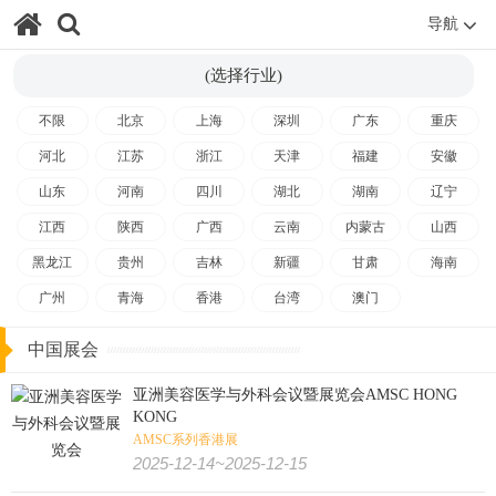
导航
(选择行业)
不限
北京
上海
深圳
广东
重庆
河北
江苏
浙江
天津
福建
安徽
山东
河南
四川
湖北
湖南
辽宁
江西
陕西
广西
云南
内蒙古
山西
黑龙江
贵州
吉林
新疆
甘肃
海南
广州
青海
香港
台湾
澳门
中国展会
亚洲美容医学与外科会议暨展览会AMSC HONG
KONG
AMSC系列香港展
2025-12-14~2025-12-15