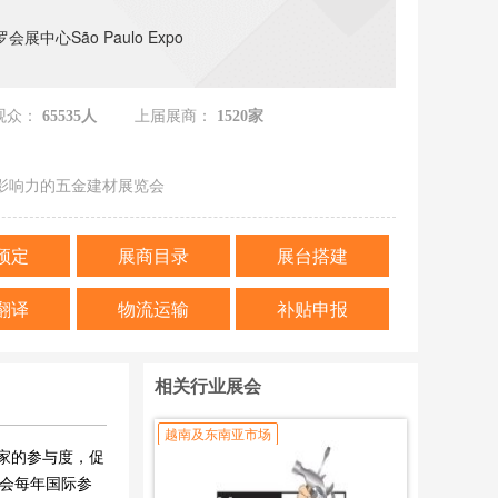
展中心São Paulo Expo
观众：
65535人
上届展商：
1520家
影响力的五金建材展览会
预定
展商目录
展台搭建
翻译
物流运输
补贴申报
相关行业展会
越南及东南亚市场
买家的参与度，促
会每年国际参