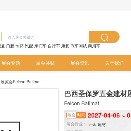
康复
口腔
制药
汽配
摩托车
自行车
康复
汽车测试
商用车
展会专题
展会补贴
展会资讯
关于我们
Feicon Batimat
巴西圣保罗五金建材
Feicon Batimat
2027-04-06 ~ 0
展会
时间
五金
建材
展会行业：