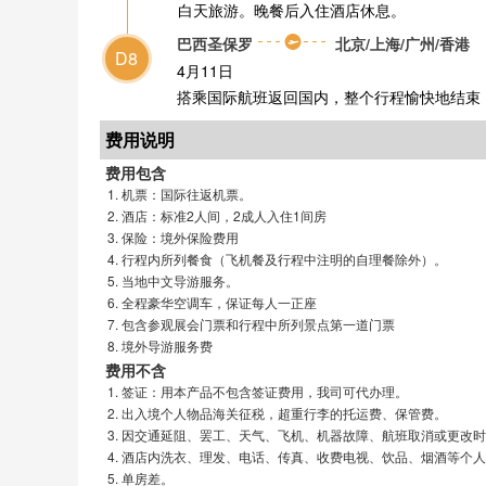
白天旅游。晚餐后入住酒店休息。
巴西圣保罗
北京/上海/广州/香港
D8
4月11日
搭乘国际航班返回国内，整个行程愉快地结束
费用说明
费用包含
机票：国际往返机票。
酒店：标准2人间，2成人入住1间房
保险：境外保险费用
行程内所列餐食（飞机餐及行程中注明的自理餐除外）。
当地中文导游服务。
全程豪华空调车，保证每人一正座
包含参观展会门票和行程中所列景点第一道门票
境外导游服务费
费用不含
签证：用本产品不包含签证费用，我司可代办理。
出入境个人物品海关征税，超重行李的托运费、保管费。
因交通延阻、罢工、天气、飞机、机器故障、航班取消或更改时
酒店内洗衣、理发、电话、传真、收费电视、饮品、烟酒等个人
单房差。