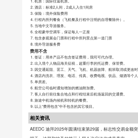
机票：国际往返机票。
酒店：标准2人间，2成人入住1间房
保险：境外保险费用
行程内所列餐食（飞机餐及行程中注明的自理餐除外）。
当地中文导游服务。
全程豪华空调车，保证每人一正座
包含参观展会门票和行程中所列景点第一道门票
境外导游服务费
费用不含
签证：用本产品不包含签证费用，我司可代办理。
出入境个人物品海关征税，超重行李的托运费、保管费。
因交通延阻、罢工、天气、飞机、机器故障、航班取消或更改时
酒店内洗衣、理发、电话、传真、收费电视、饮品、烟酒等个人
单房差。
航空公司临时通知增加的燃油附加费。
客人自行前往集合地点和行程结束后机场返回的交通费。
旅途中机场内候机和转机的餐费。
以上“费用包含”中不包含的其它项目。
相关资讯
AEEDC 迪拜2025年圆满结束第29届，标志性交易金额突