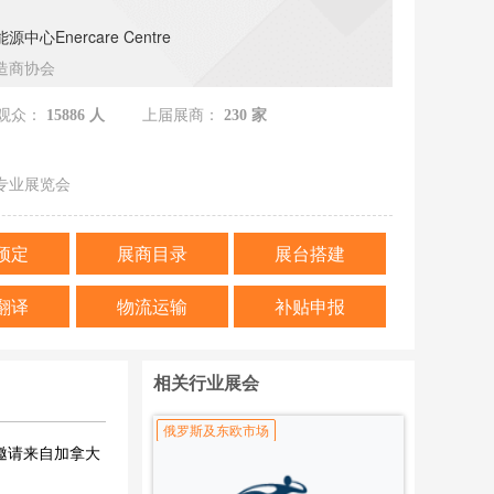
中心Enercare Centre
造商协会
观众：
15886 人
上届展商：
230 家
专业展览会
预定
展商目录
展台搭建
翻译
物流运输
补贴申报
相关行业展会
俄罗斯及东欧市场
将邀请来自加拿大