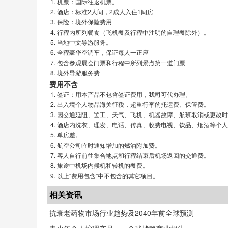
机票：国际往返机票。
酒店：标准2人间，2成人入住1间房
保险：境外保险费用
行程内所列餐食（飞机餐及行程中注明的自理餐除外）。
当地中文导游服务。
全程豪华空调车，保证每人一正座
包含参观展会门票和行程中所列景点第一道门票
境外导游服务费
费用不含
签证：用本产品不包含签证费用，我司可代办理。
出入境个人物品海关征税，超重行李的托运费、保管费。
因交通延阻、罢工、天气、飞机、机器故障、航班取消或更改时
酒店内洗衣、理发、电话、传真、收费电视、饮品、烟酒等个人
单房差。
航空公司临时通知增加的燃油附加费。
客人自行前往集合地点和行程结束后机场返回的交通费。
旅途中机场内候机和转机的餐费。
以上“费用包含”中不包含的其它项目。
相关资讯
抗衰老药物市场行业趋势及2040年前全球预测