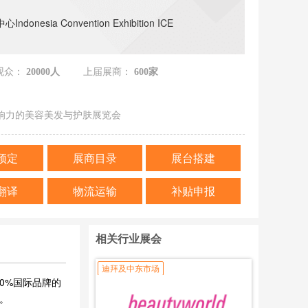
donesia Convention Exhibition ICE
观众：
20000人
上届展商：
600家
响力的美容美发与护肤展览会
预定
展商目录
展台搭建
翻译
物流运输
补贴申报
相关行业展会
迪拜及中东市场
80%国际品牌的
。