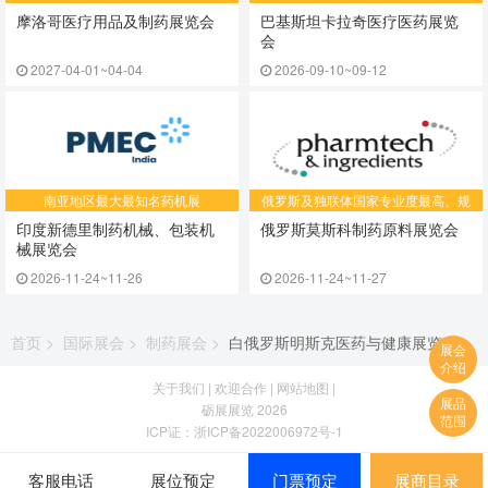
摩洛哥医疗用品及制药展览会
巴基斯坦卡拉奇医疗医药展览
会
2027-04-01~04-04
2026-09-10~09-12
南亚地区最大最知名药机展
​俄罗斯及独联体国家专业度最高、规
模最大的制药行业的专业展会
印度新德里制药机械、包装机
俄罗斯莫斯科制药原料展览会
械展览会
2026-11-24~11-26
2026-11-24~11-27
首页
>
国际展会
>
制药展会
>
白俄罗斯明斯克医药与健康展览会
展会
介绍
关于我们
|
欢迎合作
|
网站地图
|
展品
砺展展览 2026
范围
ICP证：
浙ICP备2022006972号-1
客服电话
展位预定
门票预定
展商目录