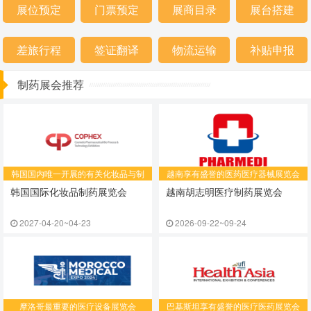
展位预定
门票预定
展商目录
展台搭建
差旅行程
签证翻译
物流运输
补贴申报
制药展会推荐
韩国国内唯一开展的有关化妆品与制
​越南享有盛誉的医药医疗器械展览会
药行业的展览会
韩国国际化妆品制药展览会
越南胡志明医疗制药展览会
2027-04-20~04-23
2026-09-22~09-24
摩洛哥最重要的医疗设备展览会
​巴基斯坦享有盛誉的医疗医药展览会