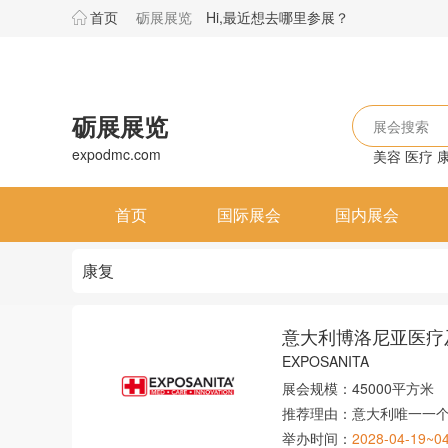
首页
砺展展览
Hi,最近想去哪里参展？
砺展展览
展会搜索
expodmc.com
美容
医疗
首页
国际展会
国内展会
康复
意大利博洛尼亚医疗
EXPOSANITA
展会规模：
45000平方米
推荐理由：
意大利唯一一
举办时间：
2028-04-19~0