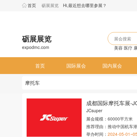
首页
砺展展览
Hi,最近想去哪里参展？
砺展展览
展会搜索
expodmc.com
美容
医疗
首页
国际展会
国内展会
摩托车
成都国际摩托车展-J
JCsuper
展会规模：
60000平方米
推荐理由：
推动中国机车
举办时间：
2024-05-01~0