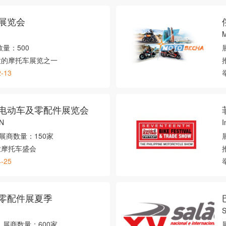
展览会
M
数量：
500
大的摩托车展览之一
2-13
电动车及零配件展览会
N
I
展商数量：
150家
业摩托车盛会
4-25
零配件展夏季
S
展商数量：
600家