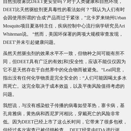
自然虫喷雾比DEET更安全吗？对于人类健康和自然环境，
DEET比天然驱蚊剂更具毒性的看法如何？“我认为人们有时
会因使用所谓的'合成'产品而过于紧张，”北卡罗来纳州Urban
Mosquito项目夏洛特主任，疾病控制中心流行病学研究员Ari
Whiteman说。 “然而，美国环保署的两项大规模审查发现，
DEET'并未引起健康问题。
虽然天然驱虫剂的效果水平不一致，但物种之间可能有所不
同，但DEET具有广泛的有效[和]安全性，应该不能仅仅因为
它不是天然存在于自然界中的化合物而被避免。“Leal同意，
指出没有任何化学物质是完全安全的：“人们可能因喝太多水
而死亡。这完全取决于成本效益，以及平衡风险值得考虑的
问题。
我想说，与没有感染蚊子传播的病毒如登革热，寨卡病，基
孔肯雅病，黄热病和西尼罗河相比，穿戴死亡的风险非常
低。因为DEET已经上市了这么长时间，它带来了很多包袱，
但经过多次审查已被仔细检查。 DEET经常由FDA进行评