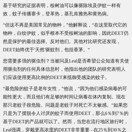
基于研究的证据表明，桉树油可以像驱除埃及伊蚊一样有
效，蚊子传播寨卡，登革热，基孔肯雅热和黄热病。
“但这不再是美国常见的物种，”他解释说，“在这里取代它的
物种，白纹伊蚊，似乎根本不受桉树油的影响，因此DEET仍
然是保护的最佳选择。反对他们。其他对比研究还发现，
DEET始终优于'天然'驱蚊剂，包括香茅。“
您需要多强的驱虫剂？当被问及Leal是否希望公众知道有关使
用驱虫剂的任何具体信息时，他指出他的团队的研究表明人
们应该使用更高比例的DEET来抵御受感染的蚊子。
“最危险的蚊子是老年女性，”他说，“因为他们感染病毒的可
能性更大，而且他们有足够的时间让病毒在体内复制。现在
那只老蚊子很危险。问题是老蚊子对死亡不太敏感。“如果您
只是为了摆脱令人讨厌的蚊子而使用DEET，那么6％到7％的
基于DEET的产品就可以了。然而，当您在流行地区旅行时，
Leal强调，穿戴更高浓度的DEET非常重要 - 在25％到30％之