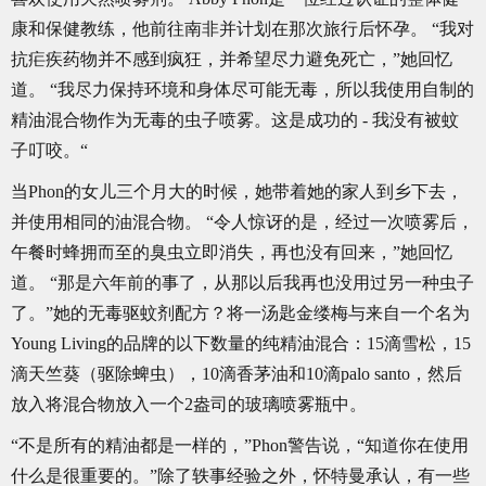
康和保健教练，他前往南非并计划在那次旅行后怀孕。 “我对
抗疟疾药物并不感到疯狂，并希望尽力避免死亡，”她回忆
道。 “我尽力保持环境和身体尽可能无毒，所以我使用自制的
精油混合物作为无毒的虫子喷雾。这是成功的 - 我没有被蚊
子叮咬。“
当Phon的女儿三个月大的时候，她带着她的家人到乡下去，
并使用相同的油混合物。 “令人惊讶的是，经过一次喷雾后，
午餐时蜂拥而至的臭虫立即消失，再也没有回来，”她回忆
道。 “那是六年前的事了，从那以后我再也没用过另一种虫子
了。”她的无毒驱蚊剂配方？将一汤匙金缕梅与来自一个名为
Young Living的品牌的以下数量的纯精油混合：15滴雪松，15
滴天竺葵（驱除蜱虫），10滴香茅油和10滴palo santo，然后
放入将混合物放入一个2盎司的玻璃喷雾瓶中。
“不是所有的精油都是一样的，”Phon警告说，“知道你在使用
什么是很重要的。”除了轶事经验之外，怀特曼承认，有一些