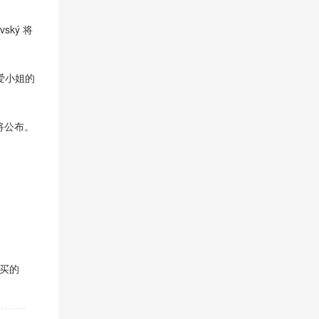
ský 将
明爱小姐的
结果将公布。
购买的