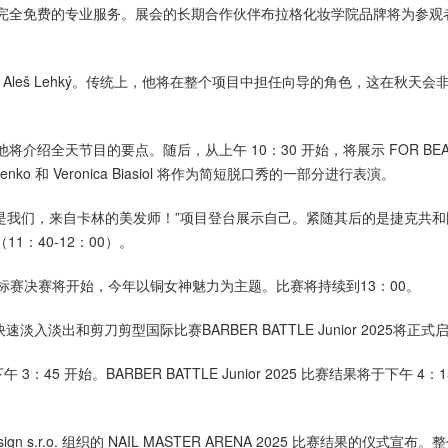
提供完全免费的专业服务。展会的长期合作伙伴布拉格化妆学院品牌将为参观
人 Aleš Lehký。传统上，他将在整个项目中担任向导的角色，这在秋天会
持，他将介绍全天节目的要点。随后，从上午 10：30 开始，将展示 FOR BEA
karenko 和 Veronica Biasiol 将作为简短脱口秀的一部分进行表演。
着“是我们，来自卡林的美发师！”项目登台展示自己。紧随其后的是捷克共
1：40-12：00）。
妆锦标赛决赛将开始，今年以铜女神魅力为主题。比赛将持续到13：00。
发型、快速淡入淡出和剪刀剪型国际比赛BARBER BATTLE Junior 2025将正式
5 开始。BARBER BATTLE Junior 2025 比赛结果将于下午 4：1
gn s.r.o. 组织的 NAIL MASTER ARENA 2025 比赛结果的仪式宣布