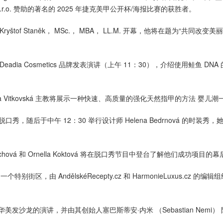
e s.r.o. 赞助的著名的 2025 年捷克美甲公开杯/海报比赛的获胜者。
Kryštof Staněk， MSc.， MBA， LL.M. 开幕，他将在题为“共同改变美
。
 Deadia Cosmetics 品牌发表演讲（上午 11：30），介绍使用鲑鱼 DN
eronika Vitkovská 主教将展示一种快速、高质量的强化天然指甲的方法 婴儿潮
简短脱口秀，随后于中午 12：30 举行设计师 Helena Bedrnová 的时装秀
ychová 和 Ornella Koktová 将在脱口秀节目中登台了解他们成功项目的
一个特别街区，由 AndělskéRecepty.cz 和 HarmonieLuxus.cz 的编
豪华美发沙龙的演讲，并由其创始人塞巴斯蒂安·内米 （Sebastian Nemi）