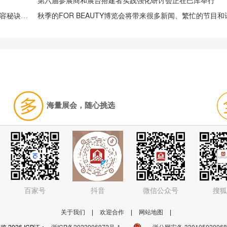
第六届参展商和展台搭建者实践强化研讨会正在巴库举行
捷克布拉格美容及化妆品展览会 FOR BEAUTY最好的美容秘诀？最主要的是不要晒太多日光浴，模特 Klára Kováčová 说
海量展会，随心挑选
百家号
抖音
微信公众号
搜狐
关于我们
|
欢迎合作
|
网站地图
|
 2026 ICP证：
浙ICP备2022006972号-1
浙公网安备 33010502006