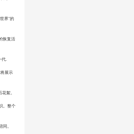
丽世界”的
A 的恢复活
一代.
，她将展示
幕后花絮。
辑组织。整个
 陪同。