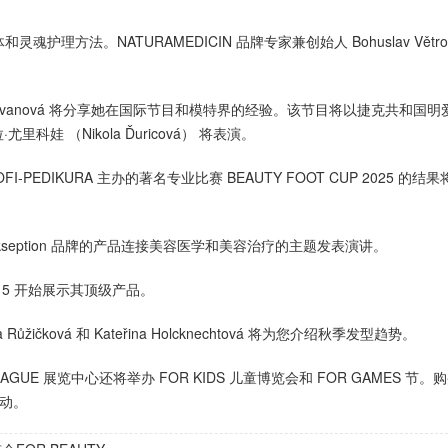
魂护理方法。NATURAMEDICIN 品牌专家兼创始人 Bohuslav Větrov
a Marvanová 将分享她在国际节目和模特界的经验。该节目将以捷克共和国
 （Nikola Ďuricová） 将表演。
 PROFI-PEDIKURA 主办的著名专业比赛 BEAUTY FOOT CUP 2025 的
so 和 Ekseption 品牌的产品连接美容医学和美容治疗的主题发表演讲。
4：15 开始展示其顶级产品。
ůžičková 和 Kateřina Holcknechtová 将为您介绍秋季发型趋势。
PRAGUE 展览中心还将举办 FOR KIDS 儿童博览会和 FOR GAMES 节。
活动。