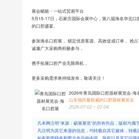
展会赋能・一站式贸易平台
5月15-17日，石家庄国际会展中心，第八届海名华北口
的口腔盛宴。
参加海名口腔展， 锁定优质客源、高效促成订单， 抢
诚邀广大采购商积极参与，
携手拓展口腔产业无限商机，
更多采购需求将持续发布，敬请关注！
2026年青岛国际口腔器材展览会-海名口
山东地区最权威的口腔器材展览会
2026-07-02 ~ 07-04
凡本网注明“来源：砺展展览”的所有作品，版权均属
凡注明为其它来源的信息，均转载自其它媒体，转载
如有新闻稿件和图片作品的内容、版权以及其它问题