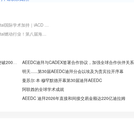
青岛国际口腔器材展览会-海名口腔展 HM-Dental国际学术加持｜iACD 亚太区副会长重磅寄语，共赴 2026 海名青岛口腔展！
青岛国际口腔器材展览会-海名口腔展 HM-Dental燃动行业！第八届海名华北口腔展组委会赴山东民营口腔大会，精准对接，蓄力启航
AEEDC 迪拜2025年圆满结束第29届，标志性交易金额突破200亿迪拉姆
明天......第30届AEEDC迪拜分会以埃及为贵宾拉开序幕
曼苏尔·本·穆罕默德开幕第30届迪拜AEEDC
阿联酋的全球学术成就
AEEDC 迪拜2026年直接和间接交易金额达220亿迪拉姆