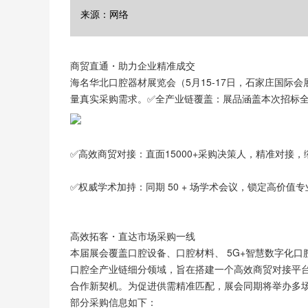
来源：网络
商贸直通・助力企业精准成交
海名华北口腔器材展览会（5月15-17日，石家庄国
量真实采购需求。✅️全产业链覆盖：展品涵盖本次招标全
✅️高效商贸对接：直面15000+采购决策人，精准对接
✅️权威学术加持：同期 50 + 场学术会议，锁定高价值
高效拓客・直达市场采购一线
本届展会覆盖口腔设备、口腔材料、 5G+智慧数字化口
口腔全产业链细分领域，旨在搭建一个高效商贸对接平
合作新契机。为促进供需精准匹配，展会同期将举办多
部分采购信息如下：