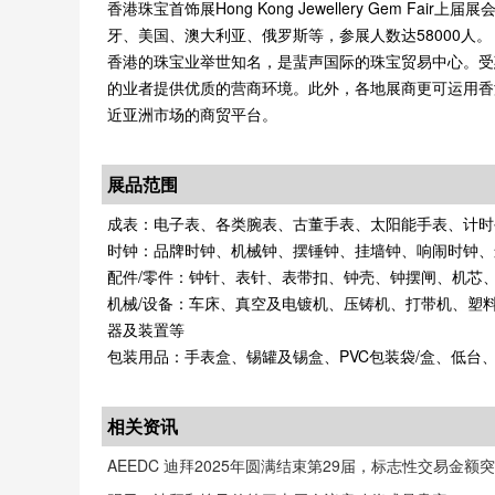
香港珠宝首饰展Hong Kong Jewellery Gem F
牙、美国、澳大利亚、俄罗斯等，参展人数达58000人。
香港的珠宝业举世知名，是蜚声国际的珠宝贸易中心。受
的业者提供优质的营商环境。此外，各地展商更可运用香港的地利优
近亚洲市场的商贸平台。
展品范围
成表：电子表、各类腕表、古董手表、太阳能手表、计时
时钟：品牌时钟、机械钟、摆锤钟、挂墙钟、响闹时钟、
配件/零件：钟针、表针、表带扣、钟壳、钟摆闸、机芯、
机械/设备：车床、真空及电镀机、压铸机、打带机、塑
器及装置等
包装用品：手表盒、锡罐及锡盒、PVC包装袋/盒、低台
相关资讯
AEEDC 迪拜2025年圆满结束第29届，标志性交易金额突