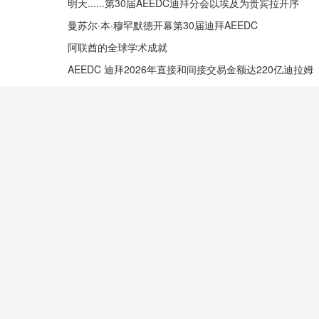
明天......第30届AEEDC迪拜分会以埃及为贵宾拉开序
曼苏尔·本·穆罕默德开幕第30届迪拜AEEDC
阿联酋的全球学术成就
AEEDC 迪拜2026年直接和间接交易金额达220亿迪拉姆