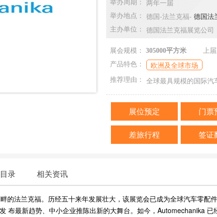
两年一届
举办周期：
德国-法兰克福-
德国法兰克
举办地点：
德国法兰克福展览公司
主办单位：
展会规模：
305000平方米
上届
欧洲及全球市场
产品特色：
全球最具规模的国际汽
推荐理由：
展位预定
门票
差旅行程
签证
目录
相关资讯
生于德国美茵河畔的法兰克福。历经五十来年发展壮大，该展览会已成为全球汽车零
最新趋势、中小企业推陈出新的大舞台。如今，Automechanika 