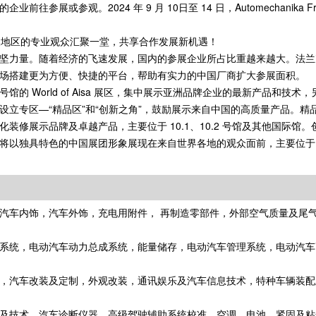
参观。2024 年 9 月 10日至 14 日，Automechanika Fran
国家及地区的专业观众汇聚一堂，共享合作发展新机遇！
坚力量。随着经济的飞速发展，国内的参展企业所占比重越来越大。法兰
场搭建更为方便、快捷的平台，帮助有实力的中国厂商扩大参展面积。
出位于 10 号馆的 World of Aisa 展区，集中展示亚洲品牌企业的最新产品和
立专区—“精品区”和“创新之角”，鼓励展示来自中国的高质量产品。精
修展示品牌及卓越产品，主要位于 10.1、10.2 号馆及其他国际馆
独具特色的中国展团形象展现在来自世界各地的观众面前，主要位于 10.2
汽车内饰，汽车外饰，充电用附件， 再制造零部件，外部空气质量及尾气
系统，电动汽车动力总成系统，能量储存，电动汽车管理系统，电动汽车
，汽车改装及定制，外观改装，通讯娱乐及汽车信息技术，特种车辆装配
及技术，汽车诊断仪器、高级驾驶辅助系统校准，空调，电池、紧固及粘