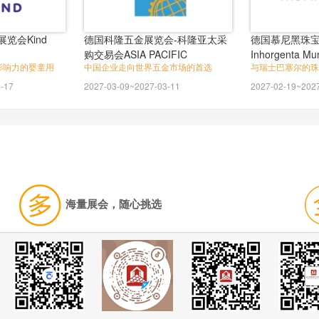
览会Kind
德国科隆五金展览会-科隆亚太采
德国慕尼黑珠
购交易会ASIA PACIFIC
Inhorgenta Mu
影响力的婴童用
中国企业走向世界五金市场的首选
与瑞士巴塞尔的珠
SOURCING
-17
2027-03-09~2027-03-11
2027-02-19~202
海量展会，随心挑选