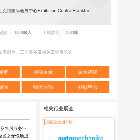
福国际会展中心Exhibition Centre Frankfurt
观众：
148000人
上届展商：
4843家
车零部件、工艺装备及相关工业展览会
预定
展商目录
展台搭建
翻译
物流运输
补贴申报
相关行业展会
英国及欧洲市场
配件及售后服务业
已经当之无愧地成