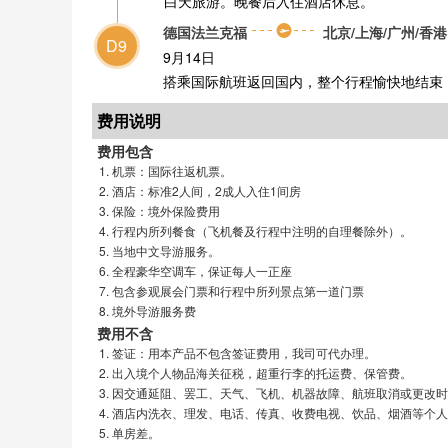
白天旅游。晚餐后入住酒店休息。
德国法兰克福
北京/上海/广州/香港
D9
9月14日
搭乘国际航班返回国内，整个行程愉快地结束
费用说明
费用包含
机票：国际往返机票。
酒店：标准2人间，2成人入住1间房
保险：境外保险费用
行程内所列餐食（飞机餐及行程中注明的自理餐除外）。
当地中文导游服务。
全程豪华空调车，保证每人一正座
包含参观展会门票和行程中所列景点第一道门票
境外导游服务费
费用不含
签证：用本产品不包含签证费用，我司可代办理。
出入境个人物品海关征税，超重行李的托运费、保管费。
因交通延阻、罢工、天气、飞机、机器故障、航班取消或更改时
酒店内洗衣、理发、电话、传真、收费电视、饮品、烟酒等个人
单房差。