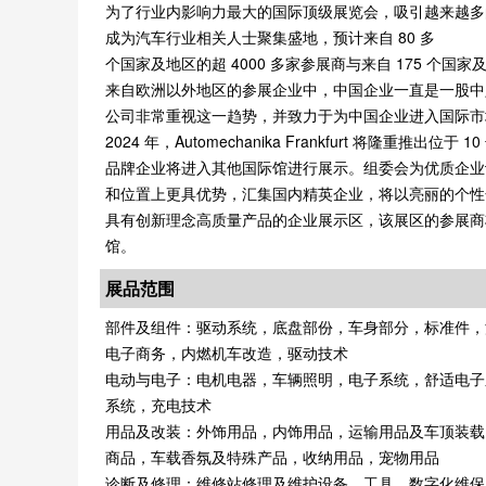
为了行业内影响力最大的国际顶级展览会，吸引越来越多的企业前往参展或
成为汽车行业相关人士聚集盛地，预计来自 80 多
个国家及地区的超 4000 多家参展商与来自 175 个
来自欧洲以外地区的参展企业中，中国企业一直是一股中
公司非常重视这一趋势，并致力于为中国企业进入国际市
2024 年，Automechanika Frankfurt 将隆重推
品牌企业将进入其他国际馆进行展示。组委会为优质企业设
和位置上更具优势，汇集国内精英企业，将以亮丽的个性化装
具有创新理念高质量产品的企业展示区，该展区的参展商将以
馆。
展品范围
部件及组件：驱动系统，底盘部份，车身部分，标准件，
电子商务，内燃机车改造，驱动技术
电动与电子：电机电器，车辆照明，电子系统，舒适电子
系统，充电技术
用品及改装：外饰用品，内饰用品，运输用品及车顶装载
商品，车载香氛及特殊产品，收纳用品，宠物用品
诊断及修理：维修站修理及维护设备，工具，数字化维保