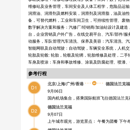
维修站及业务管理，车间安全及人体工程学，危险品运输
润滑油、润滑剂及燃料安装，润滑剂及润滑脂，油及油性
备，可替代燃料，工业和车间卫生，可持续性管理、废物
数字解决方案和服务：汽修厂/经销商/加油站设计及建
台，企业营销及户外广告，在线交易平台、汽车/部件/
动服务，车队管理汽车清洗、保养及美容：汽车清洗、汽
智能网联及自动驾驶：自动驾驶，车辆安全系统，人机交互
轮胎及轮毂: 轮胎，轮毂及轮辋，轮胎维修及处理，二手
车身及喷涂：车身和事故维修、涂装及防腐处理、喷漆、
参考行程
北京/上海/广州/香港
德国法兰克福
D1
9月06日
国内机场集合，搭乘国际航班飞往德国法兰克
德国法兰克福
D2
9月07日
上午城市观光，游览景点： 午餐为团餐 下午