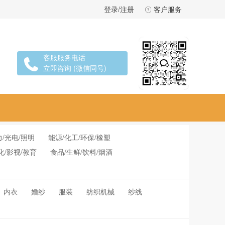
登录/注册
客户服务
客服服务电话
立即咨询 (微信同号)
力/光电/照明
能源/化工/环保/橡塑
化/影视/教育
食品/生鲜/饮料/烟酒
内衣
婚纱
服装
纺织机械
纱线