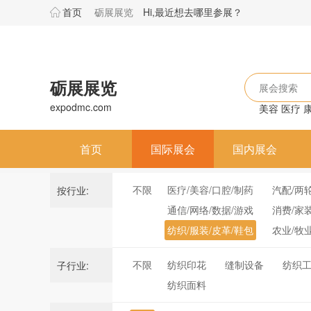
首页
砺展展览
Hi,最近想去哪里参展？
砺展展览
展会搜索
expodmc.com
美容
医疗
首页
国际展会
国内展会
不限
医疗/美容/口腔/制药
汽配/两
按行业:
通信/网络/数据/游戏
消费/家
纺织/服装/皮革/鞋包
农业/牧
不限
纺织印花
缝制设备
纺织
子行业:
纺织面料