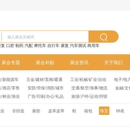
康复
口腔
制药
汽配
摩托车
自行车
康复
汽车测试
商用车
展会专题
展会补贴
展会资讯
关于我们
轮/新能源车
五金/建材/泵阀/暖通
工业/机械/矿业/自动
电子/电
装/酒店/零售
安防/劳保/消防/城市
交通/航空/海事/物流
金融/文
业/林业/渔业
广告/印刷/办公/礼品
旅游/户外/运动/狩猎
工业
非织造
家纺
皮革皮草
鞋
箱包
珠宝
钟表