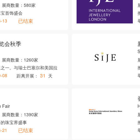
展商数量：
580家
珠宝首饰盛会
已结束
3-13
览会秋季
S
展商数量：
1260家
展之一。与瑞士巴塞尔和美国拉
31
9-08
距离开展：
天
 Fair
H
展商数量：
1390家
要的珠宝界盛事
已结束
6-21