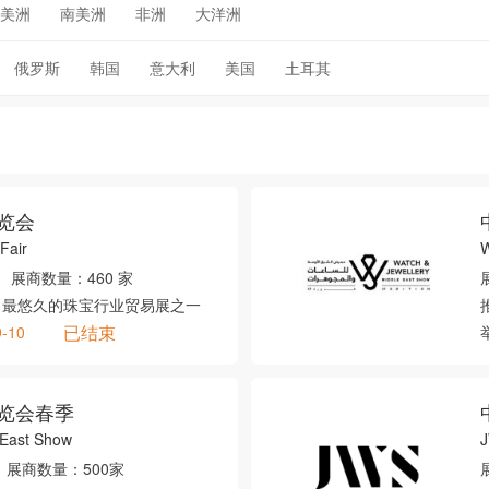
美洲
南美洲
非洲
大洋洲
俄罗斯
韩国
意大利
美国
土耳其
览会
Fair
W
展商数量：
460 家
、最悠久的珠宝行业贸易展之一
已结束
9-10
览会春季
 East Show
展商数量：
500家