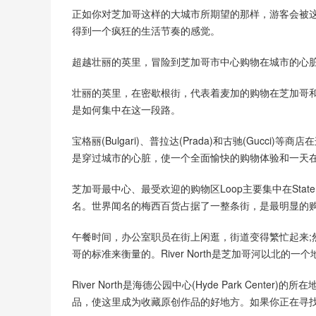
正如你对芝加哥这样的大城市所期望的那样，游客会被
得到一个疯狂的生活节奏的感觉。
超越壮丽的英里，冒险到芝加哥市中心购物在城市的心脏
壮丽的英里，在密歇根街，代表着麦加的购物在芝加哥
是如何集中在这一段路。
宝格丽(Bulgari)、普拉达(Prada)和古驰(Gu
是穿过城市的心脏，使一个全面愉快的购物体验和一天
芝加哥最中心、最受欢迎的购物区Loop主要集中在Stat
名。世界闻名的梅西百货占据了一整条街，是最明显的
午餐时间，办公室职员在街上闲逛，街道变得繁忙起来;
哥的标准来衡量的。River North是芝加哥河以北的一个
River North是海德公园中心(Hyde Park C
品，使这里成为收藏原创作品的好地方。如果你正在寻