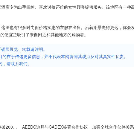
景酒店专为出手阔绰、喜欢讨价还价的女性顾客提供服务。该地区有一种
。
—这里也有很多时尚但价格实惠的衣服在出售。沿着湖景走得更远，你会
ld，它们的便宜货吸引了来自附近和其他地方的购物者。
于砺展展览，转载请注明。
目的在于传递更多信息，并不代表本网赞同其观点及对其真实性负责。
的，请联系我们。
AEEDC 迪拜2025年圆满结束第29届，标志性交易金额突破200亿迪拉姆