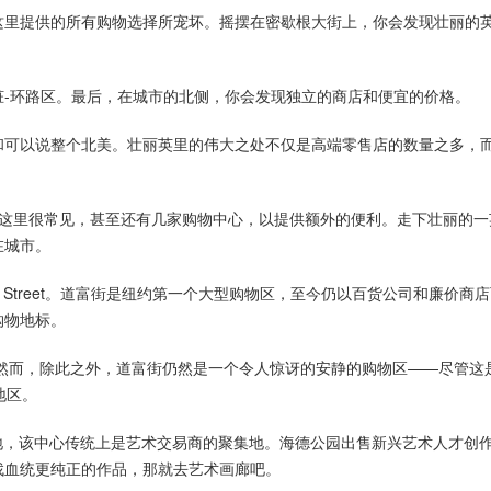
这里提供的所有购物选择所宠坏。摇摆在密歇根大街上，你会发现壮丽的
-环路区。最后，在城市的北侧，你会发现独立的商店和便宜的价格。
和可以说整个北美。壮丽英里的伟大之处不仅是高端零售店的数量之多，
cci)等商店在这里很常见，甚至还有几家购物中心，以提供额外的便利。走下壮丽的
在城市。
e Street。道富街是纽约第一个大型购物区，至今仍以百货公司和廉价商
购物地标。
然而，除此之外，道富街仍然是一个令人惊讶的安静的购物区——尽管这
地区。
enter)的所在地，该中心传统上是艺术交易商的聚集地。海德公园出售新兴艺术人才
找血统更纯正的作品，那就去艺术画廊吧。