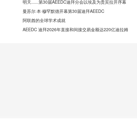
明天......第30届AEEDC迪拜分会以埃及为贵宾拉开序幕
曼苏尔·本·穆罕默德开幕第30届迪拜AEEDC
阿联酋的全球学术成就
AEEDC 迪拜2026年直接和间接交易金额达220亿迪拉姆