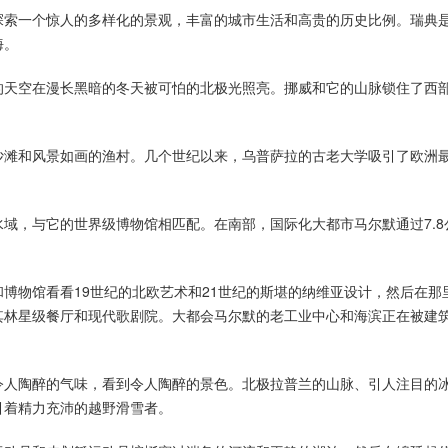
探索一个惊人的多样化的景观，丰富的城市生活和高贵的历史比例。瑞典
海。
的天空在漫长黑暗的冬天被可怕的北极光照亮。挪威和它的山脉锁住了西
沙滩和风景如画的渔村。几个世纪以来，乌普萨拉的古老大学吸引了欧洲
域，与它的世界级博物馆相匹配。在南部，国际化大都市马尔默通过7.8
博物馆看看19世纪的北欧艺术和21世纪的斯堪的纳维亚设计，然后在那
其林星级餐厅和现代歌剧院。大都会马尔默的老工业中心和海滨正在被建
令人陶醉的气味，看到令人陶醉的景色。北极拉普兰的山脉、引人注目的
引着精力充沛的越野滑雪者。