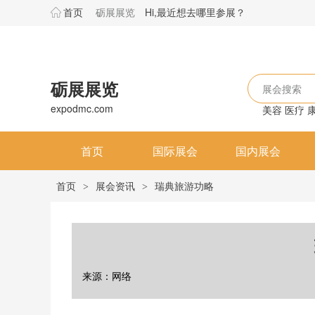
首页
砺展展览
Hi,最近想去哪里参展？
砺展展览
展会搜索
expodmc.com
美容
医疗
首页
国际展会
国内展会
首页
展会资讯
瑞典旅游功略
>
>
来源：网络