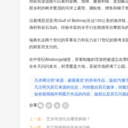
用双筒望远镜可以看到金雕、海狸、麋鹿和狼。皮划艇
那乡村的树木繁茂的河岸上露营。捕鲑鱼、鳟鱼和梭子
沿着博思尼亚湾(Gulf of Bothnia)长达130
渔村和岩石岛屿。经验丰富的水手们在斯德哥尔摩群岛的2
瑞典长达两个世纪的军事实力和实力在17世纪的斯考克斯特
的财富所支付的。
在中世纪Alvsborgs城堡，穿着制服的导游把被遗
在冬天闪闪发光，积雪覆盖大地，圣诞市场挤满了公园
凡本网注明“来源：砺展展览”的所有作品，版权均属
凡注明为其它来源的信息，均转载自其它媒体，转载
如有新闻稿件和图片作品的内容、版权以及其它问题
分享
上一篇：
芝加哥游玩去哪里购物？
下一篇：
荷兰阿姆斯特丹旅游功略