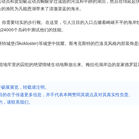
运动员和皮划艇运动员蜿蜒穿过湍急的河流和平静的湖泊，然后在绵延起
鱼的渔民为凡能恩湖带来了清澈湛蓝的海水。
公里的海岸线，你需要结实的步行靴。在这里，引人注目的入口点缀着崎岖不平的海
4000个岛屿中测试他们的技能。
城堡(Skokloster)等城堡中炫耀。斯考克斯特的巴洛克风格内部装饰
忘在黑暗地牢里的囚犯的绝望情绪生动地释放出来。梅拉伦湖岸边的皇家德罗廷
。
于砺展展览，转载请注明。
目的在于传递更多信息，并不代表本网赞同其观点及对其真实性负责。
的，请联系我们。