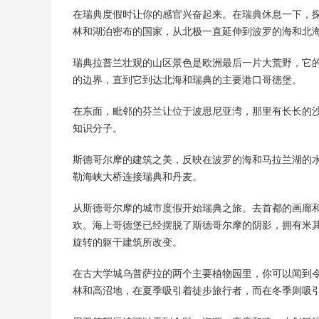
在瑞典度假时让你的感官兴奋起来。在瑞典休息一下，
林和湖泊密布的国家，从北极一直延伸到波罗的海和北
瑞典拉普兰壮观的山区景色是欧洲最后一片大荒野，它
的边界，直到它到达北海和瑞典的主要港口哥德堡。
在东面，毗邻的芬兰让位于波思尼亚湾，那里有长长的
知识分子。
斯德哥尔摩的建筑之美，反映在波罗的海和马拉兰湖的水
勒海峡大桥连接瑞典和丹麦。
从斯德哥尔摩的城市度假开始瑞典之旅。去首都的画廊和
欢。海上哥德堡已经摆脱了斯德哥尔摩的阴影，拥有米
旋转的躯干建筑所改变。
在古大学城乌普萨拉的两个主要植物园里，你可以闻到
林和高沼地，在夏季吸引着徒步旅行者，而在冬季则吸