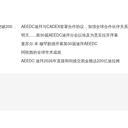
AEEDC 迪拜2025年圆满结束第29届，标志性交易金额突破200亿迪拉姆
明天......第30届AEEDC迪拜分会以埃及为贵宾拉开序幕
曼苏尔·本·穆罕默德开幕第30届迪拜AEEDC
阿联酋的全球学术成就
AEEDC 迪拜2026年直接和间接交易金额达220亿迪拉姆