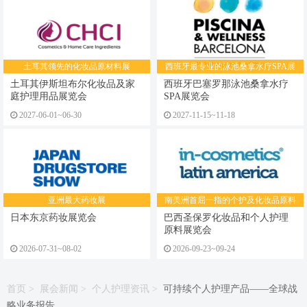
土耳其领先的化妆品原材料展
西班牙最专业的泳池桑拿水疗SPA展
览会
土耳其伊斯坦布尔化妆品及家
西班牙巴塞罗那泳池桑拿水疗
庭护理用品展览会
SPA展览会
2027-06-01~06-30
2027-11-15~11-18
亚洲最大药妆展
南美洲首屈一指的个护及化妆品原料
展览会
日本东京药妆展览会
巴西圣保罗化妆品和个人护理
原料展览会
2026-07-31~08-02
2026-09-23~09-24
首页
>
展会新闻
>
个人护理资讯
>
可持续个人护理产品——全球战
略业务报告