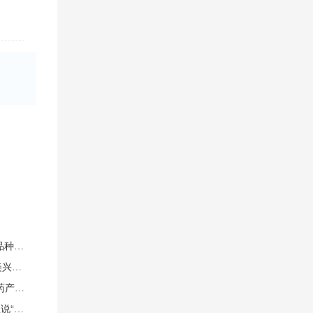
全国药品交易会春季 PHARMCHINA1-8批国采接续，317个品种开始报量（附产品清单）
全国药品交易会春季 PHARMCHINA洞察趋势，赋能未来：美兴科技精彩亮相第91届全国药交会，共绘医药即时零售新蓝图
全国药品交易会春季 PHARMCHINA医药人必看！2025年医药产业回顾
全国药品交易会春季 PHARMCHINA展后深度谈 | 他们为什么说“明年还要来”药交会高增长渠道新零售专区？