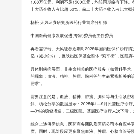
1.68万亿元、利润不足1500亿元，均较同期略有下
十大药企收入占比超 50%，前二十大药企收入占比大概
杨松 天风证券研究所医药行业首席分析师
中国医药健康发展促进(专家)委员会主任委员
再看需求端。天风证券近期对2025年国内医保和诊疗情况进
亿（减少2%），反映出医保基金整体 “紧平衡”，医院
具体到疾病层面，非生命相关的医疗服务（如骨科手术
的现象；血液、精神、肿瘤、胸科等与生命紧密相关的诊疗
需求”。
需要注意的是，血液、精神、肿瘤、胸科等与生命紧密
斜。杨松分享的数据显示：2025年1—9月民营医疗诊疗人
—9%的稳健增速，二级医院、基层医疗诊疗人次下滑，
综合上述供需信息，医药商务团队及医药公司本身应将更
度。同时，现阶段应更多聚焦血液、肿瘤、心脑血管等慢