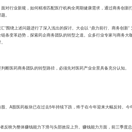
，面对行业新规，如何精准匹配医疗机构全周期健康需求，通过商务创新
课题。
山汇”围绕上述问题进行了深入浅出的探讨。大会以 “鼎力前行、商务创新”
全链条变革趋势，探索药企商务团队的转型之道。众多行业专家与商务大
讨。
要判断医药商务团队的转型路径，必须先对医药产业全景具备充分认知。
股、A股医药板块已在过去5年持续下跌，终于在今年迎来大幅反转。今
后者反映为整体赚钱能力下滑与头部效应上升。赚钱能力方面，前三季度