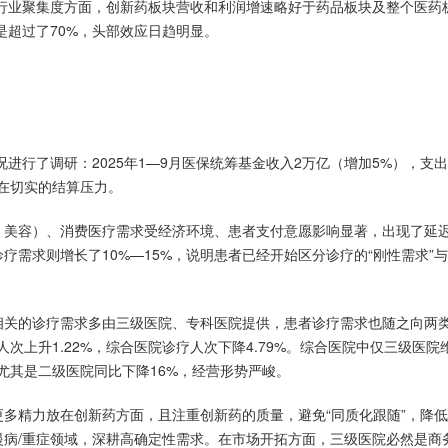
降。行业聚集度方面，创新药板块营收和利润增速略好于药品板块及整个医药
是超过了70%，头部效应日趋明显。
行了调研：2025年1—9月医保统筹基金收入2万亿（增加5%），支出 1
存在切实的结算压力。
、美容）、消费医疗需求受经济环境、患者支付意愿影响显著，出现了延
需求则增长了10%—15%，说明患者已经开始区分诊疗的“刚性需求”与
相关的诊疗需求多由三级医院、专科医院提供，患者诊疗需求也随之向两
次上升1.22%，综合医院诊疗人次下降4.79%。综合医院中仅三级医院维
尤其是二级医院同比下降16%，经营形势严峻。
多精力放在创新药方面，且注重创新药的质量，避免“同质化跟随”，降
病/重症领域，深耕高确定性需求。在市场开拓方面，三级医院必然是商