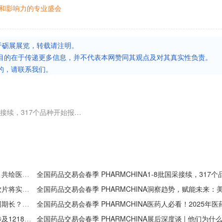
和影响力的专业盛会
于砺展展览，转载请注明。
目的在于传递更多信息，并不代表本网赞同其观点及对其真实性负责。
的，请联系我们。
全国药品交易会春季 PHARMCHINA1-8批国采接续，317个品种开始报量（附产品清单）
全国药品交易会春季 PHARMCHINA商务创新鼎力前行，共绘医药产业转型新蓝图
全国药品交易会春季 PHARMCHINA国家医保局：中药饮片将实现“一物一码”，全程追溯
全国药品交易会春季 PHARMCHINA研发注册成本高、周期长？推动创新成果转化与产业链资源精准匹配，来这里找答案！
全国药品交易会春季 PHARMCHINA带量采购新阶段，涉及1218个药