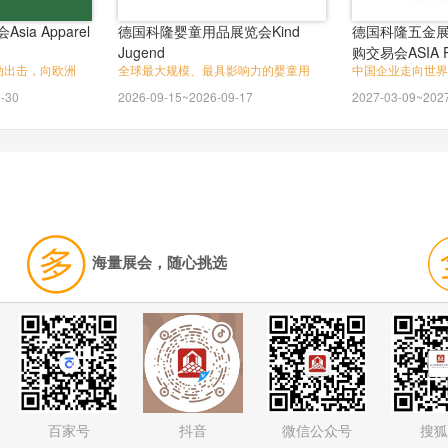
ia Apparel
德国科隆婴童用品展览会Kind
德国科隆五金展
Jugend
购交易会ASIA P
动出击，向欧洲
全球最大规模、最具影响力的婴童用
中国企业走向世界
SOURCING
-30
2026-09-15~2026-09-17
2027-03-09~202
海量展会，随心挑选
百家号
抖音
微信公众号
搜狐