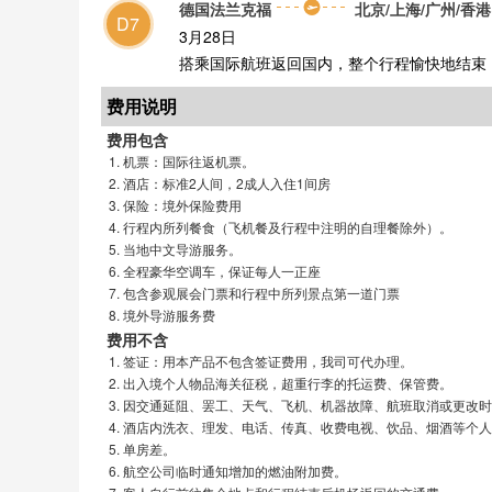
德国法兰克福
北京/上海/广州/香港
D7
3月28日
搭乘国际航班返回国内，整个行程愉快地结束
费用说明
费用包含
机票：国际往返机票。
酒店：标准2人间，2成人入住1间房
保险：境外保险费用
行程内所列餐食（飞机餐及行程中注明的自理餐除外）。
当地中文导游服务。
全程豪华空调车，保证每人一正座
包含参观展会门票和行程中所列景点第一道门票
境外导游服务费
费用不含
签证：用本产品不包含签证费用，我司可代办理。
出入境个人物品海关征税，超重行李的托运费、保管费。
因交通延阻、罢工、天气、飞机、机器故障、航班取消或更改时
酒店内洗衣、理发、电话、传真、收费电视、饮品、烟酒等个人
单房差。
航空公司临时通知增加的燃油附加费。