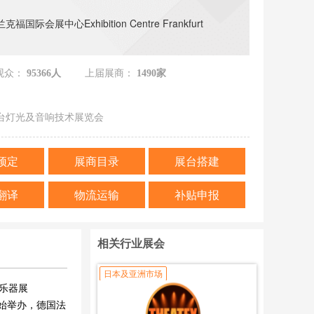
福国际会展中心Exhibition Centre Frankfurt
观众：
95366人
上届展商：
1490家
台灯光及音响技术展览会
预定
展商目录
展台搭建
翻译
物流运输
补贴申报
相关行业展会
日本及亚洲市场
福乐器展
年开始举办，德国法