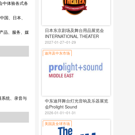
在展会中体验各式各
来自中国、日本、
日本东京剧场及舞台用品展览会
的产品、服务、媒
INTERNATIONAL THEATER
EXPO
2027-01-27~01-29
迪拜及中东市场
播系统、录音与
中东迪拜舞台灯光音响及乐器展览
会Prolight Sound
2026-01-01~01-31
美国及全球市场