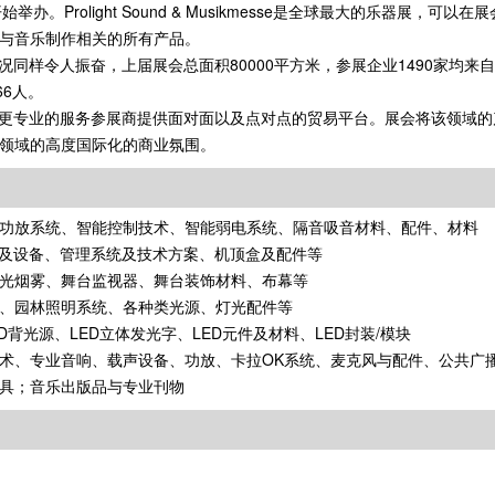
开始举办。Prolight Sound & Musikmesse是全球最大的乐器展，可以
与音乐制作相关的所有产品。
d的盛况同样令人振奋，上届展会总面积80000平方米，参展企业1490家均
6人。
und为了更专业的服务参展商提供面对面以及点对点的贸易平台。展会将该领域
领域的高度国际化的商业氛围。
功放系统、智能控制技术、智能弱电系统、隔音吸音材料、配件、材料
系统及设备、管理系统及技术方案、机顶盒及配件等
光烟雾、舞台监视器、舞台装饰材料、布幕等
、园林照明系统、各种类光源、灯光配件等
ED背光源、LED立体发光字、LED元件及材料、LED封装/模块
术、专业音响、载声设备、功放、卡拉OK系统、麦克风与配件、公共广
具；音乐出版品与专业刊物