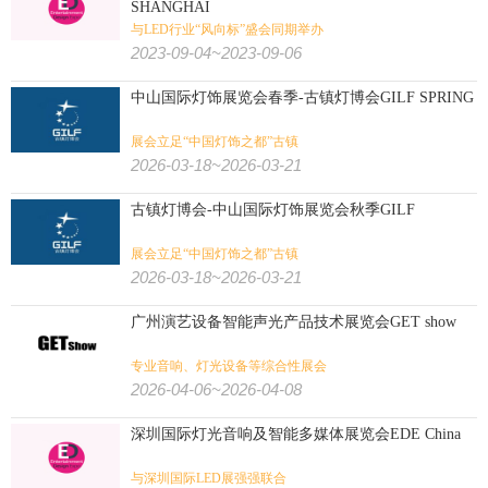
SHANGHAI
文具办公
孕婴童
宠物用品
广告标识
广告/印刷/办公/礼品:
与LED行业“风向标”盛会同期举办
2023-09-04~2023-09-06
包装
纸业
奢侈品包装
印刷
玩具
中山国际灯饰展览会春季-古镇灯博会GILF SPRING
旅游
体育用品
户外用品
狩猎钓具
旅游/户外/运动/狩猎:
展会立足“中国灯饰之都”古镇
2026-03-18~2026-03-21
壁炉烧烤
潜水
高尔夫
水上运动
马术马具
健身
古镇灯博会-中山国际灯饰展览会秋季GILF
展会立足“中国灯饰之都”古镇
2026-03-18~2026-03-21
广州演艺设备智能声光产品技术展览会GET show
专业音响、灯光设备等综合性展会
2026-04-06~2026-04-08
深圳国际灯光音响及智能多媒体展览会EDE China
与深圳国际LED展强强联合