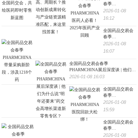
春季
PHARMCHINA医
2026-01-08
药人必看！2025
16:12
年医药产业回顾
全国药品交易会
春季
PHARMCHINA带
2026-01-08
量采购新阶段，
16:07
涉及1218个药
全国药品交易会春季
PHARMCHINA展后深度谈 | 他们为
什么说“明年还要来”药交会高增长
2026-01-08 16:03
渠道新零售专区？
全国药品交易会
春季
PHARMCHINA医
2026-01-08
院回款大松绑！
15:59
全国药品交易会
春季
PHARMCHINA15
2026-01-08