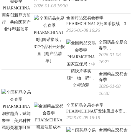
2026-01-08 16:30
全国药品交易会春季
PHARMCHINA1-8批国采接续，317
个品种开始报量（附产品清单）
2026-01-08 16:26
全国药品交易会
春季
PHARMCHINA国
2026-01-08
家医保局：中药
16:23
饮片将实现“一物
一码”，全程追溯
全国药品交易会
春季
PHARMCHINA洞
2026-01-08
察趋势，赋能未
16:20
来：美兴科技精
彩亮相第91届全
全国药品交易会春季
国药交会，共绘
PHARMCHINA研发注册成本高、
医药即时零售新
周期长？推动创新成果转化与产业
2026-01-08 16:16
蓝图
链资源精准匹配，来这里找答案！
全国药品交易会