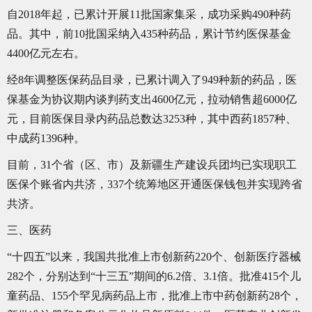
自2018年起，已累计开展11批国家集采，成功采购490种药
品。其中，前10批国采纳入435种药品，累计节约医保基金
4400亿元左右。
经8年调整医保药品目录，已累计调入了949种新的药品，医
保基金为协议期内谈判药支出4600亿元，拉动销售超6000亿
元，目前医保目录内药品总数达3253种，其中西药1857种、
中成药1396种。
目前，31个省（区、市）及新疆生产建设兵团均已实现职工
医保个账省内共济，337个统筹地区开通医保钱包并实现跨省
共济。
三、医药
“十四五”以来，我国共批准上市创新药220个、创新医疗器械
282个，分别达到“十三五”期间的6.2倍、3.1倍。批准415个儿
童药品、155个罕见病药品上市，批准上市中药创新药28个，