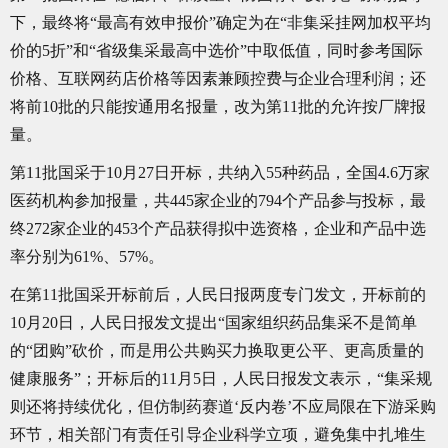
下，最终将“最高有效申报价”确定为在“非集采挂网加权平均
价的5折”和“省级集采最高中选价”中取低值，同时参考国际
价格、互联网药店价格等因素兼顾控费与企业合理利润；还
将前10批的只能按通用名报量，改为第11批的允许按厂牌报
量。
第11批国采于10月27日开标，共纳入55种药品，全国4.6万家
医药机构参加报量，共445家企业的794个产品参与投标，最
终272家企业的453个产品获得拟中选资格，企业和产品中选
率分别为61%、57%。
在第11批国采开标前后，人民日报两度专门发文，开标前的
10月20日，人民日报发文提出“国家组织药品集采不是简单
的“团购”砍价，而是用公共购买力换取更公平、更高质量的
健康服务”；开标后的11月5日，人民日报发文表示，“集采规
则还将持续优化，但仿制药赛道‘反内卷’不应局限在下游采购
环节，相关部门有责任引导企业科学立项，避免集中扎堆生