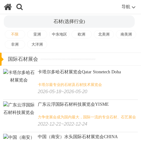
导航
肉类加工
大麻
火锅
餐饮
石材(选择行业)
纺织印花
缝制设备
纺织工业
非织造
纺织/服装/皮革/鞋包:
不限
亚洲
中东地区
欧洲
北美洲
南美洲
家纺
皮革皮草
鞋
箱包
珠宝
钟表
内衣
婚纱
非洲
大洋洲
服装
纺织机械
纱线
纺织面料
国际石材展会
农业
畜牧
饲料
渔业
花卉园艺
农业/牧业/林业/渔业:
卡塔尔多哈石材展览会Qatar Stonetech Doha
卡塔尔最专业的石材及石材技术展览会
农机
景观园林
水产养殖
奶业
2026-05-18~2026-05-20
文具办公
孕婴童
宠物用品
广告标识
广告/印刷/办公/礼品:
广东云浮国际石材科技展览会YISME
力争使展会成为国内最大，国际一流的专业石材、石艺展会
包装
纸业
奢侈品包装
印刷
玩具
2022-12-21~2022-12-24
旅游
体育用品
户外用品
狩猎钓具
旅游/户外/运动/狩猎:
中国（南安）水头国际石材展览会CHINA