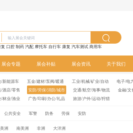
康复
口腔
制药
汽配
摩托车
自行车
康复
汽车测试
商用车
展会专题
展会补贴
展会资讯
关于我们
轮/新能源车
五金/建材/泵阀/暖通
工业/机械/矿业/自动
电子/电
装/酒店/零售
安防/劳保/消防/城市
交通/航空/海事/物流
金融/文
业/林业/渔业
广告/印刷/办公/礼品
旅游/户外/运动/狩猎
公共安全
军警
防务
劳保
安防
美洲
南美洲
非洲
大洋洲