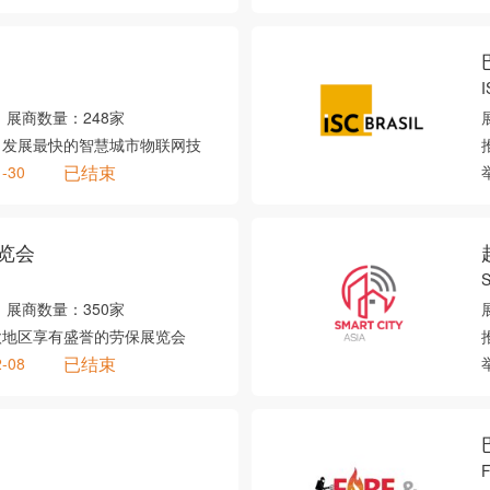
I
展商数量：
248家
、发展最快的智慧城市物联网技
已结束
1-30
览会
S
展商数量：
350家
欧地区享有盛誉的劳保展览会
已结束
2-08
F