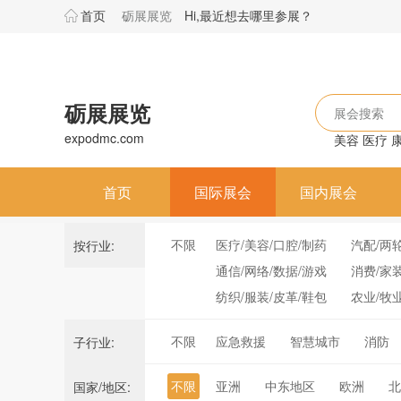
首页
砺展展览
Hi,最近想去哪里参展？
砺展展览
展会搜索
expodmc.com
美容
医疗
首页
国际展会
国内展会
不限
医疗/美容/口腔/制药
汽配/两
按行业:
通信/网络/数据/游戏
消费/家
纺织/服装/皮革/鞋包
农业/牧
不限
应急救援
智慧城市
消防
子行业:
不限
亚洲
中东地区
欧洲
北
国家/地区: