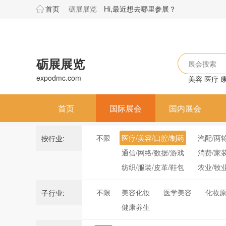
首页
砺展展览
Hi,最近想去哪里参展？
砺展展览
展会搜索
expodmc.com
美容
医疗
首页
国际展会
国内展会
不限
医疗/美容/口腔/制药
汽配/两
按行业:
通信/网络/数据/游戏
消费/家
纺织/服装/皮革/鞋包
农业/牧
不限
美容化妆
医学美容
化妆
子行业:
健康养生