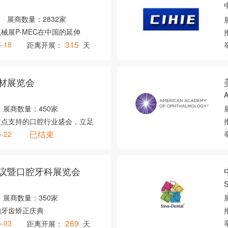
展商数量：
2832家
械展P-MEC在中国的延伸
315
6-18
距离开展：
天
材展览会
展商数量：
450家
重点支持的口腔行业盛会，立足
已结束
5-22
议暨口腔牙科展览会
S
展商数量：
350家
的牙齿矫正庆典
269
5-03
距离开展：
天