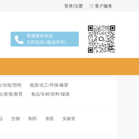
登录/注册
客户服务
客服服务电话
立即咨询 (微信同号)
力/光电/照明
能源/化工/环保/橡塑
化/影视/教育
食品/生鲜/饮料/烟酒
品
生物
制药
兽医
实验室