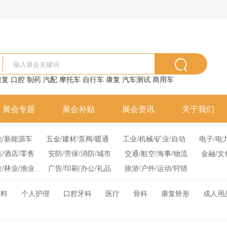
康复
口腔
制药
汽配
摩托车
自行车
康复
汽车测试
商用车
展会专题
展会补贴
展会资讯
关于我们
轮/新能源车
五金/建材/泵阀/暖通
工业/机械/矿业/自动
电子/电
装/酒店/零售
安防/劳保/消防/城市
交通/航空/海事/物流
金融/文
业/林业/渔业
广告/印刷/办公/礼品
旅游/户外/运动/狩猎
原料
个人护理
口腔牙科
医疗
骨科
康复矫形
成人用