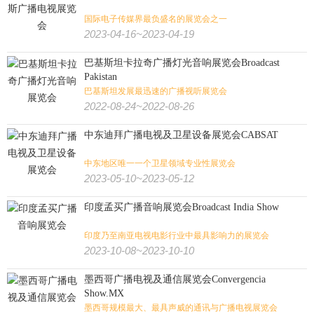
气象
航空货运
太空
机场设施
游艇
交通/航空/海事/物流:
国际电子传媒界最负盛名的展览会之一
2023-04-16~2023-04-19
冷链
海事
物流
轨道交通
航空
交通
巴基斯坦卡拉奇广播灯光音响展览会Broadcast
Pakistan
影视
艺术
书
游乐设备
视听
金融/文化/影视/教育:
巴基斯坦发展最迅速的广播视听展览会
2022-08-24~2022-08-26
殡葬
教育
金融
房地产
测绘
中东迪拜广播电视及卫星设备展览会CABSAT
食品
食品加工
有机食品
烟草
糖酒
食品/生鲜/饮料/烟酒:
中东地区唯一一个卫星领域专业性展览会
2023-05-10~2023-05-12
电子烟
茶叶咖啡
食品配料
果蔬
海鲜水产
烘焙焙烤
印度孟买广播音响展览会Broadcast India Show
肉类加工
大麻
火锅
餐饮
印度乃至南亚电视电影行业中最具影响力的展览会
2023-10-08~2023-10-10
纺织印花
缝制设备
纺织工业
非织造
纺织/服装/皮革/鞋包:
墨西哥广播电视及通信展览会Convergencia
家纺
皮革皮草
鞋
箱包
珠宝
钟表
内衣
婚纱
Show.MX
墨西哥规模最大、最具声威的通讯与广播电视展览会