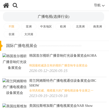
导航
跨境电商
摄影器材
直播视频
信息安全
通信/网络/数据/游戏:
广播电视(选择行业)
广播电视
显示
智能家居
人工智能
区块链
智能支付
不限
亚洲
中东地区
欧洲
北美洲
南美洲
游戏动漫
物联网
互联网
大数据
通讯通信
非洲
大洋洲
连锁加盟
零售
清洁卫生
贸易
眼镜
消费/家装/酒店/零售:
国际广播电视展会
酒店用品
家庭用品
家具
礼品
家电
消费电子
韩国首尔视听广播音响灯光设备展览会KOBA
消费品
品牌授权
睡眠
自有品牌
贴牌及OEM
韩国最权威及仅有的视听广播音响专业展览会
2026-05-12~2026-05-15
设计装饰
荷兰阿姆斯特丹广播电视通信设备展览会IBC
SHOW
应急救援
智慧城市
消防
公共安全
安防/劳保/消防/城市:
全球具权威、规模最大的广播电视设备专业展之一
2023-09-15~2023-09-18
军警
防务
劳保
安防
美国拉斯维加斯广播电视展览会NAB Show