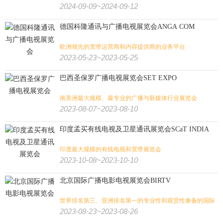
2024-09-09~2024-09-12
服装
纺织机械
纱线
纺织面料
德国科隆通讯与广播电视展览会ANGA COM
农业
畜牧
饲料
渔业
花卉园艺
农业/牧业/林业/渔业:
欧洲领先的宽带运营商和内容提供商的业务平台
农机
景观园林
水产养殖
奶业
2023-05-23~2023-05-25
巴西圣保罗广播电视展览会SET EXPO
文具办公
孕婴童
宠物用品
广告标识
广告/印刷/办公/礼品:
南美洲最大规模、最专业的广播与新媒体行业展览会
包装
纸业
奢侈品包装
印刷
玩具
2023-08-07~2023-08-10
印度孟买有线电视及卫星通讯展览会SCaT INDIA
旅游
体育用品
户外用品
狩猎钓具
旅游/户外/运动/狩猎:
印度最大规模的有线电视和宽带展览会
壁炉烧烤
潜水
高尔夫
水上运动
马术马具
健身
2023-10-08~2023-10-10
北京国际广播电影电视展览会BIRTV
世界排名第三、亚洲排名第一的专业性和观赏性兼备的国际
广播影视展览会
2023-08-23~2023-08-26