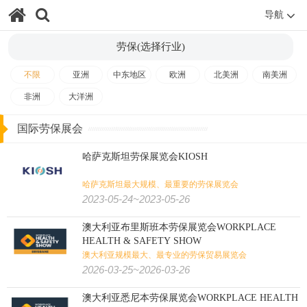
导航
包装
纸业
奢侈品包装
印刷
玩具
劳保(选择行业)
旅游
体育用品
户外用品
狩猎钓具
旅游/户外/运动/狩猎:
不限
亚洲
中东地区
欧洲
北美洲
南美洲
非洲
大洋洲
壁炉烧烤
潜水
高尔夫
水上运动
马术马具
健身
国际劳保展会
哈萨克斯坦劳保展览会KIOSH
哈萨克斯坦最大规模、最重要的劳保展览会
2023-05-24~2023-05-26
澳大利亚布里斯班本劳保展览会WORKPLACE
HEALTH & SAFETY SHOW
澳大利亚规模最大、最专业的劳保贸易展览会
2026-03-25~2026-03-26
澳大利亚悉尼本劳保展览会WORKPLACE HEALTH