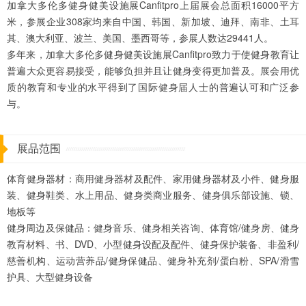
加拿大多伦多健身健美设施展Canfitpro上届展会总面积16000平方
米，参展企业308家均来自中国、韩国、新加坡、迪拜、南非、土耳
其、澳大利亚、波兰、美国、墨西哥等，参展人数达29441人。
多年来，加拿大多伦多健身健美设施展Canfitpro致力于使健身教育让
普遍大众更容易接受，能够负担并且让健身变得更加普及。展会用优
质的教育和专业的水平得到了国际健身届人士的普遍认可和广泛参
与。
展品范围
体育健身器材：商用健身器材及配件、家用健身器材及小件、健身服
装、健身鞋类、水上用品、健身类商业服务、健身俱乐部设施、锁、
地板等
健身周边及保健品：健身音乐、健身相关咨询、体育馆/健身房、健身
教育材料、书、DVD、小型健身设配及配件、健身保护装备、非盈利/
慈善机构、运动营养品/健身保健品、健身补充剂/蛋白粉、SPA/滑雪
护具、大型健身设备