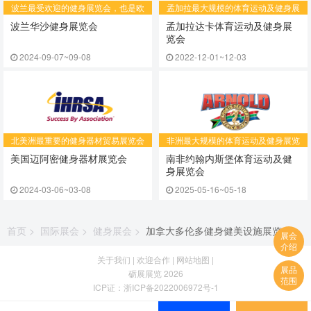
波兰最受欢迎的健身展览会，也是欧
​孟加拉最大规模的体育运动及健身展
洲同类型展会中规模第四大的展会
览会
波兰华沙健身展览会
孟加拉达卡体育运动及健身展
览会
2024-09-07~09-08
2022-12-01~12-03
北美洲最重要的健身器材贸易展览会
​非洲最大规模的体育运动及健身展览
会
美国迈阿密健身器材展览会
南非约翰内斯堡体育运动及健
身展览会
2024-03-06~03-08
2025-05-16~05-18
首页
>
国际展会
>
健身展会
>
加拿大多伦多健身健美设施展览会
展会
介绍
关于我们
|
欢迎合作
|
网站地图
|
展品
砺展展览 2026
范围
ICP证：
浙ICP备2022006972号-1