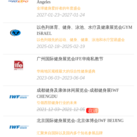
Angeles
全球健身爱好者的年度盛会
旅游
体育用品
户外用品
狩猎钓具
2027-01-23~2027-01-24
旅游/户外/运动/狩猎:
以色列体育、健身、泳池、水疗及健康展览会GYM
壁炉烧烤
潜水
高尔夫
水上运动
马术马具
健身
ISRAEL
以色列领先的运动、健身、健康、泳池和水疗贸易盛会
2025-02-18~2025-02-19
广州国际健身展览会IFE华南私教节
华南地区规模最大的综合性健身盛典
2023-06-03~2023-06-04
成都健身及康体休闲展览会-成都健身展IWF
CHENGDU
引领西部健身行业的未来
2021-12-03~2021-12-05
取消
北京国际健身展览会-北京体博会IWF BEIJING
汇聚来自国际以及国内多个知名参展品牌