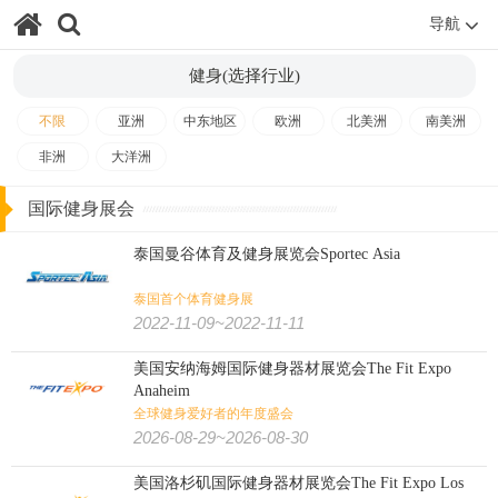
食品
食品加工
有机食品
烟草
糖酒
食品/生鲜/饮料/烟酒:
导航
电子烟
茶叶咖啡
食品配料
果蔬
海鲜水产
烘焙焙烤
健身(选择行业)
肉类加工
大麻
火锅
餐饮
不限
亚洲
中东地区
欧洲
北美洲
南美洲
非洲
大洋洲
纺织印花
缝制设备
纺织工业
非织造
纺织/服装/皮革/鞋包:
国际健身展会
家纺
皮革皮草
鞋
箱包
珠宝
钟表
内衣
婚纱
泰国曼谷体育及健身展览会Sportec Asia
服装
纺织机械
纱线
纺织面料
泰国首个体育健身展
2022-11-09~2022-11-11
农业
畜牧
饲料
渔业
花卉园艺
农业/牧业/林业/渔业:
美国安纳海姆国际健身器材展览会The Fit Expo
农机
景观园林
水产养殖
奶业
Anaheim
全球健身爱好者的年度盛会
2026-08-29~2026-08-30
文具办公
孕婴童
宠物用品
广告标识
广告/印刷/办公/礼品:
美国洛杉矶国际健身器材展览会The Fit Expo Los
包装
纸业
奢侈品包装
印刷
玩具