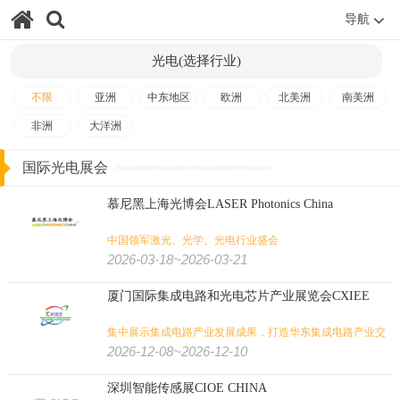
旅游
体育用品
户外用品
狩猎钓具
导航
旅游/户外/运动/狩猎:
光电(选择行业)
壁炉烧烤
潜水
高尔夫
水上运动
马术马具
健身
不限
亚洲
中东地区
欧洲
北美洲
南美洲
非洲
大洋洲
国际光电展会
慕尼黑上海光博会LASER Photonics China
中国领军激光、光学、光电行业盛会
2026-03-18~2026-03-21
厦门国际集成电路和光电芯片产业展览会CXIEE
集中展示集成电路产业发展成果，打造华东集成电路产业交
流与贸易平台
2026-12-08~2026-12-10
深圳智能传感展CIOE CHINA