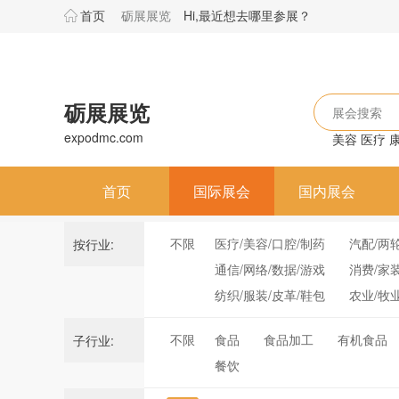
首页
砺展展览
Hi,最近想去哪里参展？
砺展展览
展会搜索
expodmc.com
美容
医疗
首页
国际展会
国内展会
不限
医疗/美容/口腔/制药
汽配/两
按行业:
通信/网络/数据/游戏
消费/家
纺织/服装/皮革/鞋包
农业/牧
不限
食品
食品加工
有机食品
子行业:
餐饮