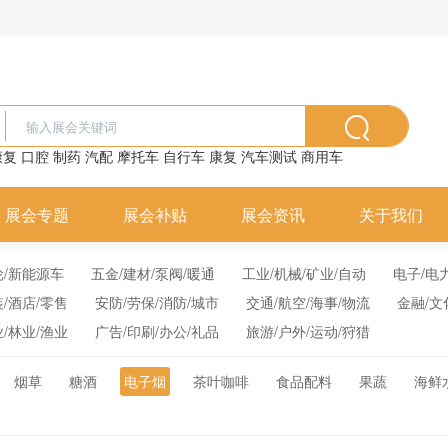
康复
口腔
制药
汽配
摩托车
自行车
康复
汽车测试
商用车
展会专题
展会补贴
展会资讯
关于我们
轮/新能源车
五金/建材/泵阀/暖通
工业/机械/矿业/自动
电子/电
装/酒店/零售
安防/劳保/消防/城市
交通/航空/海事/物流
金融/文
业/林业/渔业
广告/印刷/办公/礼品
旅游/户外/运动/狩猎
烟草
糖酒
电子烟
茶叶咖啡
食品配料
果蔬
海鲜