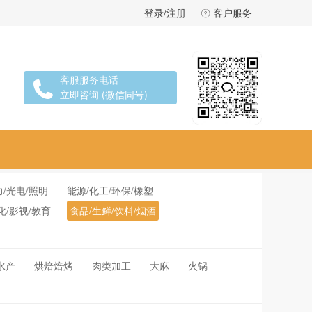
登录/注册
客户服务
客服服务电话
立即咨询 (微信同号)
力/光电/照明
能源/化工/环保/橡塑
化/影视/教育
食品/生鲜/饮料/烟酒
水产
烘焙焙烤
肉类加工
大麻
火锅