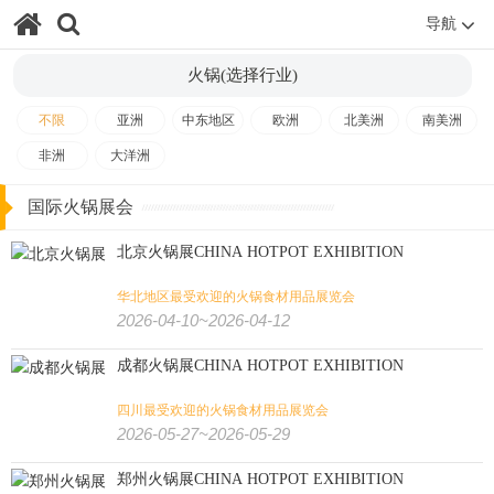
广播电视
显示
智能家居
人工智能
区块链
智能支付
导航
游戏动漫
物联网
互联网
大数据
通讯通信
火锅(选择行业)
连锁加盟
零售
清洁卫生
贸易
眼镜
消费/家装/酒店/零售:
不限
亚洲
中东地区
欧洲
北美洲
南美洲
非洲
大洋洲
酒店用品
家庭用品
家具
礼品
家电
消费电子
国际火锅展会
消费品
品牌授权
睡眠
自有品牌
贴牌及OEM
北京火锅展CHINA HOTPOT EXHIBITION
设计装饰
华北地区最受欢迎的火锅食材用品展览会
2026-04-10~2026-04-12
应急救援
智慧城市
消防
公共安全
安防/劳保/消防/城市:
成都火锅展CHINA HOTPOT EXHIBITION
军警
防务
劳保
安防
四川最受欢迎的火锅食材用品展览会
2026-05-27~2026-05-29
气象
航空货运
太空
机场设施
游艇
交通/航空/海事/物流:
郑州火锅展CHINA HOTPOT EXHIBITION