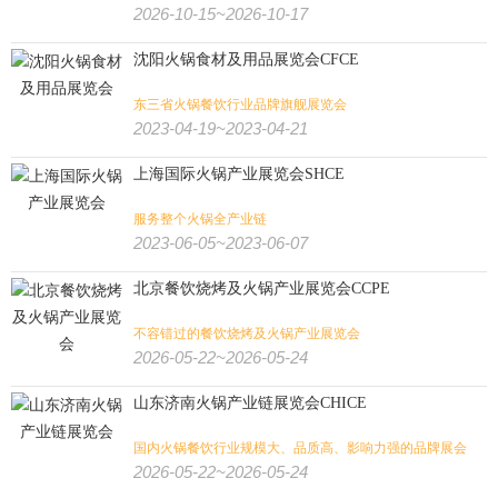
2026-10-15~2026-10-17
农机
景观园林
水产养殖
奶业
沈阳火锅食材及用品展览会CFCE
东三省火锅餐饮行业品牌旗舰展览会
文具办公
孕婴童
宠物用品
广告标识
广告/印刷/办公/礼品:
2023-04-19~2023-04-21
包装
纸业
奢侈品包装
印刷
玩具
上海国际火锅产业展览会SHCE
旅游
体育用品
户外用品
狩猎钓具
服务整个火锅全产业链
旅游/户外/运动/狩猎:
2023-06-05~2023-06-07
壁炉烧烤
潜水
高尔夫
水上运动
马术马具
健身
北京餐饮烧烤及火锅产业展览会CCPE
不容错过的餐饮烧烤及火锅产业展览会
2026-05-22~2026-05-24
山东济南火锅产业链展览会CHICE
国内火锅餐饮行业规模大、品质高、影响力强的品牌展会
2026-05-22~2026-05-24