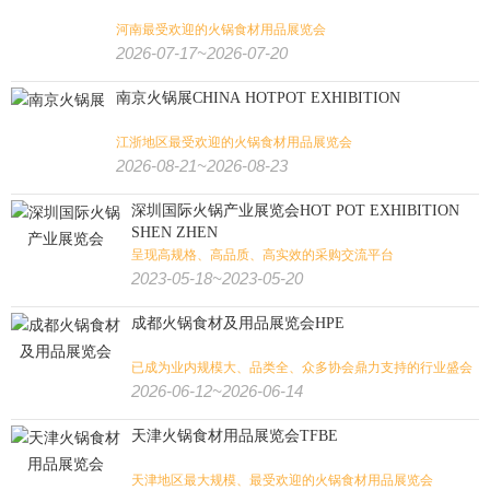
冷链
海事
物流
轨道交通
航空
交通
河南最受欢迎的火锅食材用品展览会
2026-07-17~2026-07-20
影视
艺术
书
游乐设备
视听
金融/文化/影视/教育:
南京火锅展CHINA HOTPOT EXHIBITION
殡葬
教育
金融
房地产
测绘
江浙地区最受欢迎的火锅食材用品展览会
食品
食品加工
有机食品
烟草
糖酒
2026-08-21~2026-08-23
食品/生鲜/饮料/烟酒:
深圳国际火锅产业展览会HOT POT EXHIBITION
电子烟
茶叶咖啡
食品配料
果蔬
海鲜水产
烘焙焙烤
SHEN ZHEN
呈现高规格、高品质、高实效的采购交流平台
肉类加工
大麻
火锅
餐饮
2023-05-18~2023-05-20
成都火锅食材及用品展览会HPE
纺织印花
缝制设备
纺织工业
非织造
纺织/服装/皮革/鞋包:
已成为业内规模大、品类全、众多协会鼎力支持的行业盛会
家纺
皮革皮草
鞋
箱包
珠宝
钟表
内衣
婚纱
2026-06-12~2026-06-14
服装
纺织机械
纱线
纺织面料
天津火锅食材用品展览会TFBE
天津地区最大规模、最受欢迎的火锅食材用品展览会
农业
畜牧
饲料
渔业
花卉园艺
农业/牧业/林业/渔业: