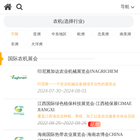
导航
旅游
体育用品
户外用品
狩猎钓具
旅游/户外/运动/狩猎:
农机(选择行业)
壁炉烧烤
潜水
高尔夫
水上运动
马术马具
健身
不限
亚洲
中东地区
欧洲
北美洲
南美洲
非洲
大洋洲
国际农机展会
印尼雅加达农业机械展览会INAGRICHEM
印尼唯一一个农业机械设备领域专业性的展览会
2024-07-30~2024-08-01
江西国际绿色植保科技展览会-江西植保展CIMAE
JIANGXI
覆盖江西省农业种植、养殖、加工以及农业服务全体会员前
来参会
2022-08-25~2022-08-26
延期
海南国际热带农业展览会-海南农博会CHINA