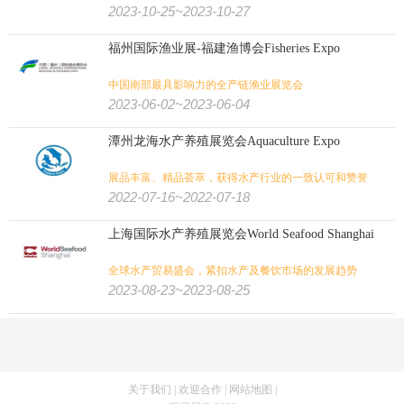
肉类加工
大麻
火锅
餐饮
2023-10-25~2023-10-27
纺织印花
缝制设备
纺织工业
非织造
纺织/服装/皮革/鞋包:
福州国际渔业展-福建渔博会Fisheries Expo
中国南部最具影响力的全产链渔业展览会
家纺
皮革皮草
鞋
箱包
珠宝
钟表
内衣
婚纱
2023-06-02~2023-06-04
服装
纺织机械
纱线
纺织面料
潭州龙海水产养殖展览会Aquaculture Expo
展品丰富、精品荟萃，获得水产行业的一致认可和赞誉
农业
畜牧
饲料
渔业
花卉园艺
农业/牧业/林业/渔业:
2022-07-16~2022-07-18
农机
景观园林
水产养殖
奶业
上海国际水产养殖展览会World Seafood Shanghai
文具办公
孕婴童
宠物用品
广告标识
广告/印刷/办公/礼品:
全球水产贸易盛会，紧扣水产及餐饮市场的发展趋势
2023-08-23~2023-08-25
包装
纸业
奢侈品包装
印刷
玩具
旅游
体育用品
户外用品
狩猎钓具
旅游/户外/运动/狩猎:
关于我们
|
欢迎合作
|
网站地图
|
壁炉烧烤
潜水
高尔夫
水上运动
马术马具
健身