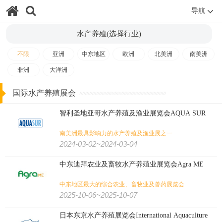
可再生能源
染料工业
聚氨酯
新能源
储能
风能
导航
复合材料
水处理
环保
塑料橡胶
涂料
化工
石油
水产养殖(选择行业)
电池
太阳能光伏
能源
不限
亚洲
中东地区
欧洲
北美洲
南美洲
非洲
大洋洲
跨境电商
摄影器材
直播视频
信息安全
通信/网络/数据/游戏:
国际水产养殖展会
广播电视
显示
智能家居
人工智能
区块链
智能支付
智利圣地亚哥水产养殖及渔业展览会AQUA SUR
游戏动漫
物联网
互联网
大数据
通讯通信
南美洲最具影响力的水产养殖及渔业展之一
2024-03-02~2024-03-04
连锁加盟
零售
清洁卫生
贸易
眼镜
消费/家装/酒店/零售:
中东迪拜农业及畜牧水产养殖业展览会Agra ME
酒店用品
家庭用品
家具
礼品
家电
消费电子
中东地区最大的综合农业、畜牧业及兽药展览会
2025-10-06~2025-10-07
消费品
品牌授权
睡眠
自有品牌
贴牌及OEM
日本东京水产养殖展览会International Aquaculture