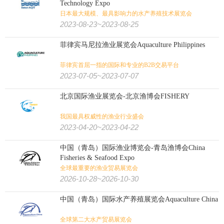
设计装饰
Technology Expo
日本最大规模、最具影响力的水产养殖技术展览会
2023-08-23~2023-08-25
应急救援
智慧城市
消防
公共安全
安防/劳保/消防/城市:
菲律宾马尼拉渔业展览会Aquaculture Philippines
军警
防务
劳保
安防
菲律宾首屈一指的国际和专业的B2B交易平台
2023-07-05~2023-07-07
气象
航空货运
太空
机场设施
游艇
交通/航空/海事/物流:
北京国际渔业展览会-北京渔博会FISHERY
冷链
海事
物流
轨道交通
航空
交通
我国最具权威性的渔业行业盛会
影视
艺术
书
游乐设备
视听
2023-04-20~2023-04-22
金融/文化/影视/教育:
中国（青岛）国际渔业博览会-青岛渔博会China
殡葬
教育
金融
房地产
测绘
Fisheries & Seafood Expo
全球最重要的渔业贸易展览会
食品
食品加工
有机食品
烟草
糖酒
食品/生鲜/饮料/烟酒:
2026-10-28~2026-10-30
中国（青岛）国际水产养殖展览会Aquaculture China
电子烟
茶叶咖啡
食品配料
果蔬
海鲜水产
烘焙焙烤
全球第二大水产贸易展览会