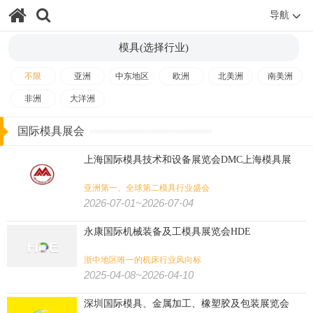
纺织印花
缝制设备
纺织工业
非织造
纺织/服装/皮革/鞋包:
导航
家纺
皮革皮草
鞋
箱包
珠宝
钟表
内衣
婚纱
模具(选择行业)
服装
纺织机械
纱线
纺织面料
不限
亚洲
中东地区
欧洲
北美洲
南美洲
非洲
大洋洲
农业
畜牧
饲料
渔业
花卉园艺
农业/牧业/林业/渔业:
国际模具展会
农机
景观园林
水产养殖
奶业
上海国际模具技术和设备展览会DMC上海模具展
文具办公
孕婴童
宠物用品
广告标识
广告/印刷/办公/礼品:
亚洲第一、全球第二模具行业盛会
2026-07-01~2026-07-04
包装
纸业
奢侈品包装
印刷
玩具
永康国际机械装备及工模具展览会HDE
旅游
体育用品
户外用品
狩猎钓具
旅游/户外/运动/狩猎:
浙中地区唯一的机床行业风向标
2025-04-08~2026-04-10
壁炉烧烤
潜水
高尔夫
水上运动
马术马具
健身
深圳国际模具、金属加工、橡塑胶及包装展览会