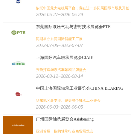
依托中国最大电机展平台，意在进一步拓展国际市场及开创
农业
畜牧
饲料
渔业
花卉园艺
农业/牧业/林业/渔业:
轴承智慧制造的标杆展会
2026-05-27~2026-05-29
东莞国际液压气动与密封技术展览会PTE
农机
景观园林
水产养殖
奶业
同期举办东莞国际智能工厂展
文具办公
孕婴童
宠物用品
广告标识
广告/印刷/办公/礼品:
2023-07-05~2023-07-07
上海国际汽车轴承展览会CIAIE
包装
纸业
奢侈品包装
印刷
玩具
强势打造华东汽车领域品牌盛会
旅游
体育用品
户外用品
狩猎钓具
旅游/户外/运动/狩猎:
2026-08-12~2026-08-14
壁炉烧烤
潜水
高尔夫
水上运动
马术马具
健身
中国上海国际轴承工业展览会CHINA BEARING
华东地区最专业、覆盖整个轴承工业盛会
2026-06-03~2026-06-05
广州国际轴承展览会Asiabearing
亚洲首屈一指的轴承行业商贸展览会