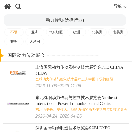
导航
冷链
海事
物流
轨道交通
航空
交通
动力传动(选择行业)
影视
艺术
书
游乐设备
视听
金融/文化/影视/教育:
不限
亚洲
中东地区
欧洲
北美洲
南美洲
非洲
大洋洲
殡葬
教育
金融
房地产
测绘
国际动力传动展会
食品
食品加工
有机食品
烟草
糖酒
食品/生鲜/饮料/烟酒:
上海国际动力传动及控制技术展览会PTE CHINA
电子烟
茶叶咖啡
食品配料
果蔬
海鲜水产
烘焙焙烤
SHOW
全球动力传动与控制技术品牌进入中国市场的捷径
2026-11-03~2026-11-06
肉类加工
大麻
火锅
餐饮
东北沈阳动力传动与控制技术展览会Northeast
纺织印花
缝制设备
纺织工业
非织造
纺织/服装/皮革/鞋包:
International Power Transmission and Control
Technology Exhibition
东北历史长、规模大、影响力强的动力传动与控制技术展会
2026-04-24~2026-04-26
家纺
皮革皮草
鞋
箱包
珠宝
钟表
内衣
婚纱
深圳国际轴承制造技术展览会SZBI EXPO
服装
纺织机械
纱线
纺织面料