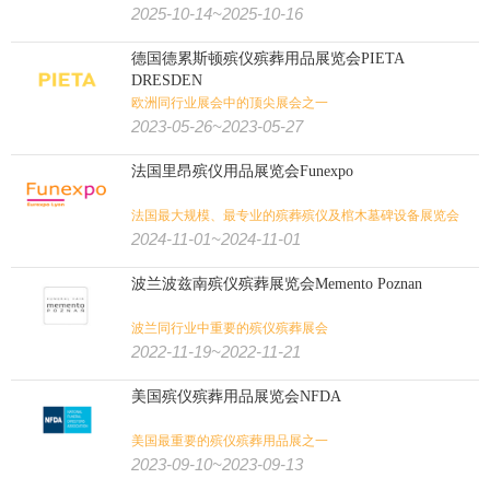
2025-10-14~2025-10-16
包装
纸业
奢侈品包装
印刷
玩具
德国德累斯顿殡仪殡葬用品展览会PIETA
旅游
体育用品
户外用品
狩猎钓具
旅游/户外/运动/狩猎:
DRESDEN
欧洲同行业展会中的顶尖展会之一
壁炉烧烤
潜水
高尔夫
水上运动
马术马具
健身
2023-05-26~2023-05-27
法国里昂殡仪用品展览会Funexpo
法国最大规模、最专业的殡葬殡仪及棺木墓碑设备展览会
2024-11-01~2024-11-01
波兰波兹南殡仪殡葬展览会Memento Poznan
波兰同行业中重要的殡仪殡葬展会
2022-11-19~2022-11-21
美国殡仪殡葬用品展览会NFDA
美国最重要的殡仪殡葬用品展之一
2023-09-10~2023-09-13