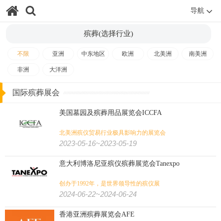
酒店用品
家庭用品
家具
礼品
家电
消费电子
导航
殡葬(选择行业)
消费品
品牌授权
睡眠
自有品牌
贴牌及OEM
不限
亚洲
中东地区
欧洲
北美洲
南美洲
设计装饰
非洲
大洋洲
应急救援
智慧城市
消防
公共安全
安防/劳保/消防/城市:
国际殡葬展会
军警
防务
劳保
安防
美国墓园及殡葬用品展览会ICCFA
气象
航空货运
太空
机场设施
游艇
交通/航空/海事/物流:
北美洲殡仪贸易行业极具影响力的展览会
2023-05-16~2023-05-19
冷链
海事
物流
轨道交通
航空
交通
意大利博洛尼亚殡仪殡葬展览会Tanexpo
影视
艺术
书
游乐设备
视听
金融/文化/影视/教育:
创办于1992年，是世界领导性的殡仪展
2024-06-22~2024-06-24
殡葬
教育
金融
房地产
测绘
香港亚洲殡葬展览会AFE