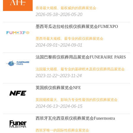
食品
食品加工
有机食品
烟草
糖酒
食品/生鲜/饮料/烟酒:
香港最大规模、最权威的的殡葬展览会
2026-05-18~2026-05-20
电子烟
茶叶咖啡
食品配料
果蔬
海鲜水产
烘焙焙烤
墨西哥瓜达拉哈拉殡仪殡葬展览会FUMEXPO
肉类加工
大麻
火锅
餐饮
墨西哥最大规模、最专业的殡仪殡葬展览会
2024-09-01~2024-09-01
纺织印花
缝制设备
纺织工业
非织造
纺织/服装/皮革/鞋包:
法国巴黎殡仪殡葬用品展览会FUNERAIRE PARIS
家纺
皮革皮草
鞋
箱包
珠宝
钟表
内衣
婚纱
法国最大规模、最专业的墓碑棺木及殡仪殡葬用品展览会
2023-11-22~2023-11-24
服装
纺织机械
纱线
纺织面料
英国殡仪殡葬展览会NFE
农业
畜牧
饲料
渔业
花卉园艺
农业/牧业/林业/渔业:
英国规模最大、影响力专业性最强的殡仪殡葬展览会
2024-06-13~2024-06-15
农机
景观园林
水产养殖
奶业
西班牙瓦伦西亚殡仪殡葬展览会Funermostra
文具办公
孕婴童
宠物用品
广告标识
广告/印刷/办公/礼品:
西班牙唯一的国际性殡葬业展览会