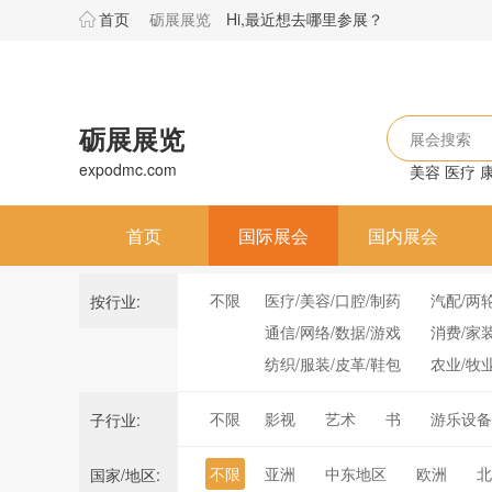
首页
砺展展览
Hi,最近想去哪里参展？
砺展展览
展会搜索
expodmc.com
美容
医疗
首页
国际展会
国内展会
不限
医疗/美容/口腔/制药
汽配/两
按行业:
通信/网络/数据/游戏
消费/家
纺织/服装/皮革/鞋包
农业/牧
不限
影视
艺术
书
游乐设备
子行业:
不限
亚洲
中东地区
欧洲
北
国家/地区: