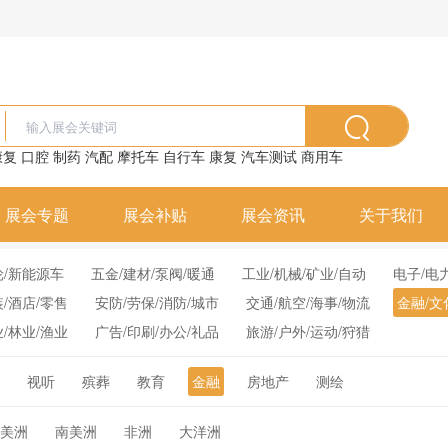
康复
口腔
制药
汽配
摩托车
自行车
康复
汽车测试
商用车
展会专题
展会补贴
展会资讯
关于我们
轮/新能源车
五金/建材/泵阀/暖通
工业/机械/矿业/自动
电子/电
装/酒店/零售
安防/劳保/消防/城市
交通/航空/海事/物流
金融/文
业/林业/渔业
广告/印刷/办公/礼品
旅游/户外/运动/狩猎
视听
殡葬
教育
金融
房地产
测绘
美洲
南美洲
非洲
大洋洲