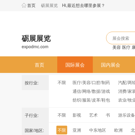
首页
砺展展览
Hi,最近想去哪里参展？
砺展展览
展会搜索
expodmc.com
美容
医疗
首页
国际展会
国内展会
不限
医疗/美容/口腔/制药
汽配/两
按行业:
通信/网络/数据/游戏
消费/家
纺织/服装/皮革/鞋包
农业/牧
不限
影视
艺术
书
游乐设备
子行业:
不限
亚洲
中东地区
欧洲
北
国家/地区: