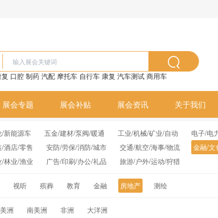
康复
口腔
制药
汽配
摩托车
自行车
康复
汽车测试
商用车
展会专题
展会补贴
展会资讯
关于我们
轮/新能源车
五金/建材/泵阀/暖通
工业/机械/矿业/自动
电子/电
装/酒店/零售
安防/劳保/消防/城市
交通/航空/海事/物流
金融/文
业/林业/渔业
广告/印刷/办公/礼品
旅游/户外/运动/狩猎
视听
殡葬
教育
金融
房地产
测绘
美洲
南美洲
非洲
大洋洲