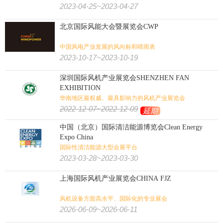
2023-04-25~2023-04-27
家纺
皮革皮草
鞋
箱包
珠宝
钟表
内衣
婚纱
北京国际风能大会暨展览会CWP
服装
纺织机械
纱线
纺织面料
中国风电产业发展的风向标和晴雨表
2023-10-17~2023-10-19
农业
畜牧
饲料
渔业
花卉园艺
农业/牧业/林业/渔业:
深圳国际风机产业展览会SHENZHEN FAN
EXHIBITION
农机
景观园林
水产养殖
奶业
华南地区最权威、最具影响力的风机产业展览会
2022-12-07~2022-12-09
延期
文具办公
孕婴童
宠物用品
广告标识
广告/印刷/办公/礼品:
中国（北京）国际清洁能源博览会Clean Energy
Expo China
包装
纸业
奢侈品包装
印刷
玩具
国际性清洁能源大型会展平台
2023-03-28~2023-03-30
旅游
体育用品
户外用品
狩猎钓具
旅游/户外/运动/狩猎:
上海国际风机产业展览会CHINA FJZ
壁炉烧烤
潜水
高尔夫
水上运动
马术马具
健身
风机设备方面高水平、国际化的专业展会
2026-06-09~2026-06-11