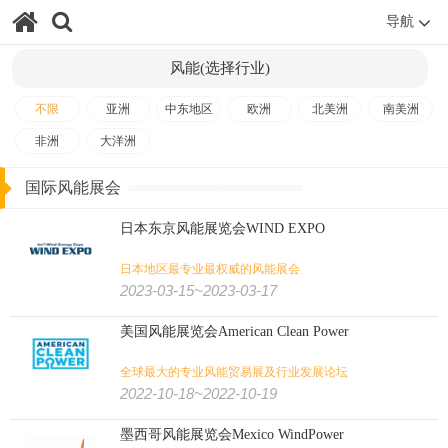
导航
电池
太阳能光伏
能源
风能(选择行业)
跨境电商
摄影器材
直播视频
信息安全
通信/网络/数据/游戏:
不限
亚洲
中东地区
欧洲
北美洲
南美洲
非洲
大洋洲
广播电视
显示
智能家居
人工智能
区块链
智能支付
国际风能展会
游戏动漫
物联网
互联网
大数据
通讯通信
日本东京风能展览会WIND EXPO
连锁加盟
零售
清洁卫生
贸易
眼镜
消费/家装/酒店/零售:
日本地区最专业最权威的风能展会
2023-03-15~2023-03-17
酒店用品
家庭用品
家具
礼品
家电
消费电子
美国风能展览会American Clean Power
消费品
品牌授权
睡眠
自有品牌
贴牌及OEM
全球最大的专业风能贸易展及行业发展论坛
设计装饰
2022-10-18~2022-10-19
墨西哥风能展览会Mexico WindPower
应急救援
智慧城市
消防
公共安全
安防/劳保/消防/城市: