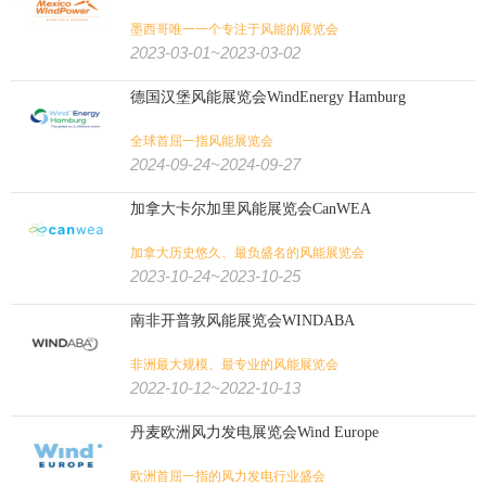
墨西哥唯一一个专注于风能的展览会
军警
防务
劳保
安防
2023-03-01~2023-03-02
气象
航空货运
太空
机场设施
游艇
德国汉堡风能展览会WindEnergy Hamburg
交通/航空/海事/物流:
全球首屈一指风能展览会
冷链
海事
物流
轨道交通
航空
交通
2024-09-24~2024-09-27
影视
艺术
书
游乐设备
视听
金融/文化/影视/教育:
加拿大卡尔加里风能展览会CanWEA
加拿大历史悠久、最负盛名的风能展览会
殡葬
教育
金融
房地产
测绘
2023-10-24~2023-10-25
食品
食品加工
有机食品
烟草
糖酒
食品/生鲜/饮料/烟酒:
南非开普敦风能展览会WINDABA
电子烟
茶叶咖啡
食品配料
果蔬
海鲜水产
烘焙焙烤
非洲最大规模、最专业的风能展览会
2022-10-12~2022-10-13
肉类加工
大麻
火锅
餐饮
丹麦欧洲风力发电展览会Wind Europe
纺织印花
缝制设备
纺织工业
非织造
纺织/服装/皮革/鞋包:
欧洲首屈一指的风力发电行业盛会