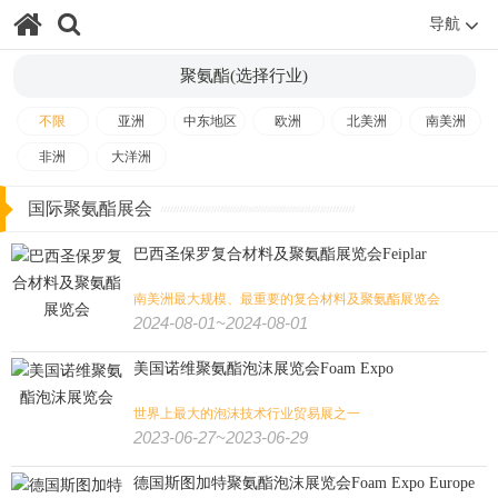
导航
酒店用品
家庭用品
家具
礼品
家电
消费电子
聚氨酯(选择行业)
消费品
品牌授权
睡眠
自有品牌
贴牌及OEM
不限
亚洲
中东地区
欧洲
北美洲
南美洲
设计装饰
非洲
大洋洲
应急救援
智慧城市
消防
公共安全
安防/劳保/消防/城市:
国际聚氨酯展会
军警
防务
劳保
安防
巴西圣保罗复合材料及聚氨酯展览会Feiplar
气象
航空货运
太空
机场设施
游艇
南美洲最大规模、最重要的复合材料及聚氨酯展览会
交通/航空/海事/物流:
2024-08-01~2024-08-01
冷链
海事
物流
轨道交通
航空
交通
美国诺维聚氨酯泡沫展览会Foam Expo
影视
艺术
书
游乐设备
视听
金融/文化/影视/教育:
世界上最大的泡沫技术行业贸易展之一
2023-06-27~2023-06-29
殡葬
教育
金融
房地产
测绘
德国斯图加特聚氨酯泡沫展览会Foam Expo Europe