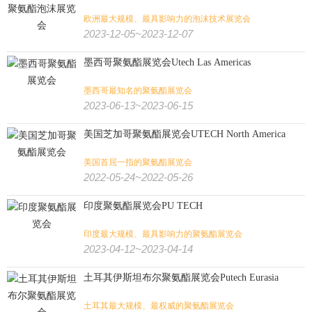
食品
食品加工
有机食品
烟草
糖酒
食品/生鲜/饮料/烟酒:
欧洲最大规模、最具影响力的泡沫技术展览会
2023-12-05~2023-12-07
电子烟
茶叶咖啡
食品配料
果蔬
海鲜水产
烘焙焙烤
墨西哥聚氨酯展览会Utech Las Americas
肉类加工
大麻
火锅
餐饮
墨西哥最知名的聚氨酯展览会
2023-06-13~2023-06-15
纺织印花
缝制设备
纺织工业
非织造
纺织/服装/皮革/鞋包:
美国芝加哥聚氨酯展览会UTECH North America
家纺
皮革皮草
鞋
箱包
珠宝
钟表
内衣
婚纱
美国首屈一指的聚氨酯展览会
2022-05-24~2022-05-26
服装
纺织机械
纱线
纺织面料
印度聚氨酯展览会PU TECH
农业
畜牧
饲料
渔业
花卉园艺
农业/牧业/林业/渔业:
印度最大规模、最具影响力的聚氨酯展览会
2023-04-12~2023-04-14
农机
景观园林
水产养殖
奶业
土耳其伊斯坦布尔聚氨酯展览会Putech Eurasia
文具办公
孕婴童
宠物用品
广告标识
广告/印刷/办公/礼品:
土耳其最大规模、最权威的聚氨酯展览会