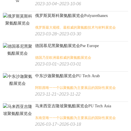
2023-10-04~2023-10-06
包装
纸业
奢侈品包装
印刷
玩具
俄罗斯莫斯科聚氨酯展览会Polyurethanex
旅游
体育用品
户外用品
狩猎钓具
旅游/户外/运动/狩猎:
俄罗斯最大规模、最权威的聚氨酯技术与材料展览会
壁炉烧烤
潜水
高尔夫
水上运动
马术马具
健身
2023-03-28~2023-03-30
德国慕尼黑聚氨酯展览会Pse Europe
德国乃至欧洲最权威的聚氨酯展览会
2023-03-01~2023-03-01
中东沙迦聚氨酯展览会PU Tech Arab
阿联酋唯一一个以聚氨酯为主要展品的国际性展览会
2023-11-21~2023-11-22
马来西亚吉隆坡聚氨酯展览会PU Tech Asia
东南亚唯一一个以聚氨酯为主要展品的国际性展览会
2026-03-17~2026-03-18