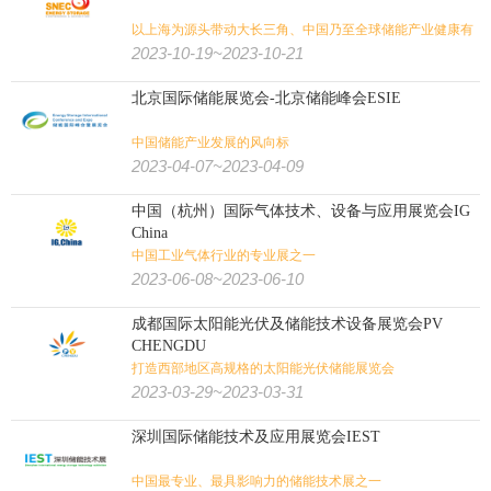
以上海为源头带动大长三角、中国乃至全球储能产业健康有
农业
畜牧
饲料
渔业
花卉园艺
农业/牧业/林业/渔业:
序的发展
2023-10-19~2023-10-21
北京国际储能展览会-北京储能峰会ESIE
农机
景观园林
水产养殖
奶业
中国储能产业发展的风向标
文具办公
孕婴童
宠物用品
广告标识
广告/印刷/办公/礼品:
2023-04-07~2023-04-09
中国（杭州）国际气体技术、设备与应用展览会IG
包装
纸业
奢侈品包装
印刷
玩具
China
中国工业气体行业的专业展之一
旅游
体育用品
户外用品
狩猎钓具
旅游/户外/运动/狩猎:
2023-06-08~2023-06-10
壁炉烧烤
潜水
高尔夫
水上运动
马术马具
健身
成都国际太阳能光伏及储能技术设备展览会PV
CHENGDU
打造西部地区高规格的太阳能光伏储能展览会
2023-03-29~2023-03-31
深圳国际储能技术及应用展览会IEST
中国最专业、最具影响力的储能技术展之一