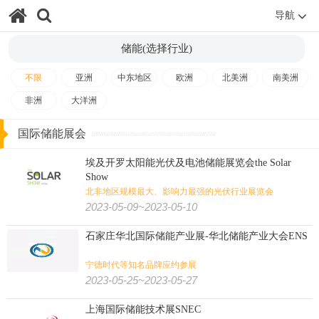
导航
冷链
海事
物流
轨道交通
航空
交通
储能(选择行业)
影视
艺术
书
游乐设备
视听
金融/文化/影视/教育:
不限
亚洲
中东地区
欧洲
北美洲
南美洲
非洲
大洋洲
殡葬
教育
金融
房地产
测绘
国际储能展会
食品
食品加工
有机食品
烟草
糖酒
食品/生鲜/饮料/烟酒:
埃及开罗太阳能光伏及电池储能展览会the Solar
电子烟
茶叶咖啡
食品配料
果蔬
海鲜水产
烘焙焙烤
Show
北非地区规模最大、影响力最强的光伏行业展览会
2023-05-09~2023-05-10
肉类加工
大麻
火锅
餐饮
石家庄华北国际储能产业展-华北储能产业大会ENS
纺织印花
缝制设备
纺织工业
非织造
纺织/服装/皮革/鞋包:
宁德时代等知名品牌应约参展
2023-05-25~2023-05-27
家纺
皮革皮草
鞋
箱包
珠宝
钟表
内衣
婚纱
上海国际储能技术展SNEC
服装
纺织机械
纱线
纺织面料