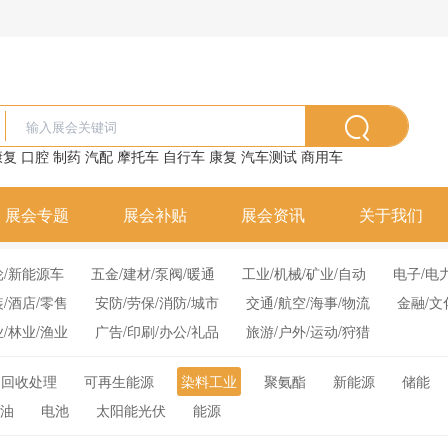
康复
口腔
制药
汽配
摩托车
自行车
康复
汽车测试
商用车
展会专题
展会补贴
展会资讯
关于我们
轮/新能源车
五金/建材/泵阀/暖通
工业/机械/矿业/自动
电子/电
装/酒店/零售
安防/劳保/消防/城市
交通/航空/海事/物流
金融/文
业/林业/渔业
广告/印刷/办公/礼品
旅游/户外/运动/狩猎
物回收处理
可再生能源
染料工业
聚氨酯
新能源
储能
油
电池
太阳能光伏
能源