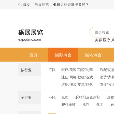
首页
砺展展览
Hi,最近想去哪里参展？
砺展展览
展会搜索
expodmc.com
美容
医疗
首页
国际展会
国内展会
不限
医疗/美容/口腔/制药
汽配/两
按行业:
通信/网络/数据/游戏
消费/家
纺织/服装/皮革/鞋包
农业/牧
不限
氢能
胶粘剂及密封剂
废
子行业:
塑料橡胶
涂料
化工
石