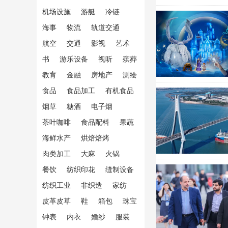
机场设施
游艇
冷链
海事
物流
轨道交通
航空
交通
影视
艺术
书
游乐设备
视听
殡葬
教育
金融
房地产
测绘
食品
食品加工
有机食品
烟草
糖酒
电子烟
茶叶咖啡
食品配料
果蔬
海鲜水产
烘焙焙烤
肉类加工
大麻
火锅
餐饮
纺织印花
缝制设备
纺织工业
非织造
家纺
皮革皮草
鞋
箱包
珠宝
钟表
内衣
婚纱
服装