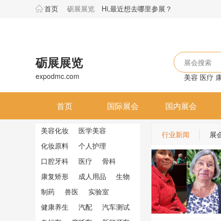
首页
砺展展览
Hi,最近想去哪里参展？
砺展展览
展会搜索
expodmc.com
美容
医疗
首页
国际展会
国内展会
美容化妆
医学美容
行业新闻
展
化妆原料
个人护理
口腔牙科
医疗
骨科
康复矫形
成人用品
生物
制药
兽医
实验室
健康养生
汽配
汽车测试