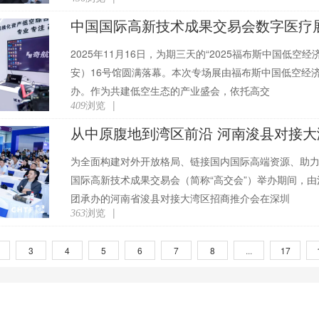
2025年11月16日，为期三天的“2025福布斯中国低
安）16号馆圆满落幕。本次专场展由福布斯中国低空经
办。作为共建低空生态的产业盛会，依托高交
浏览
|
409
从中原腹地到湾区前沿 河南浚县对接
为全面构建对外开放格局、链接国内国际高端资源、助力浚
国际高新技术成果交易会（简称“高交会”）举办期间，
团承办的河南省浚县对接大湾区招商推介会在深圳
浏览
|
363
3
4
5
6
7
8
...
17