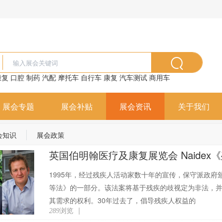
康复
口腔
制药
汽配
摩托车
自行车
康复
汽车测试
商用车
展会专题
展会补贴
展会资讯
关于我们
会知识
展会政策
英国伯明翰医疗及康复展览会 Naide
1995年，经过残疾人活动家数十年的宣传，保守派政府颁
等法》的一部分。该法案将基于残疾的歧视定为非法，
其需求的权利。30年过去了，倡导残疾人权益的
浏览
|
289