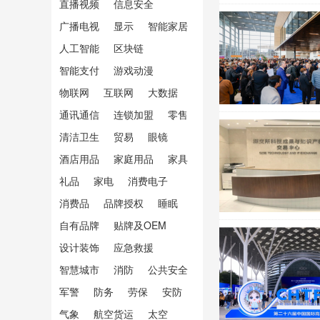
直播视频
信息安全
广播电视
显示
智能家居
人工智能
区块链
智能支付
游戏动漫
物联网
互联网
大数据
通讯通信
连锁加盟
零售
清洁卫生
贸易
眼镜
酒店用品
家庭用品
家具
礼品
家电
消费电子
消费品
品牌授权
睡眠
自有品牌
贴牌及OEM
设计装饰
应急救援
智慧城市
消防
公共安全
军警
防务
劳保
安防
气象
航空货运
太空