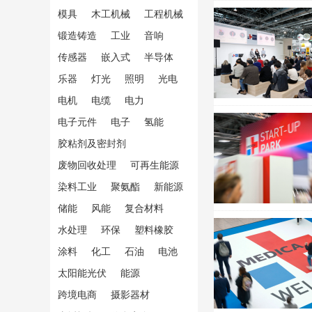
模具
木工机械
工程机械
锻造铸造
工业
音响
传感器
嵌入式
半导体
乐器
灯光
照明
光电
电机
电缆
电力
电子元件
电子
氢能
胶粘剂及密封剂
废物回收处理
可再生能源
染料工业
聚氨酯
新能源
储能
风能
复合材料
水处理
环保
塑料橡胶
涂料
化工
石油
电池
太阳能光伏
能源
跨境电商
摄影器材