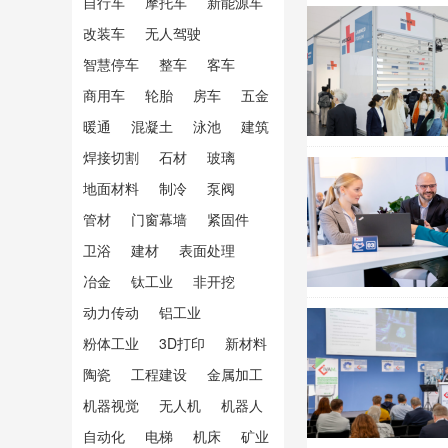
自行车
摩托车
新能源车
改装车
无人驾驶
智慧停车
整车
客车
商用车
轮胎
房车
五金
暖通
混凝土
泳池
建筑
焊接切割
石材
玻璃
地面材料
制冷
泵阀
管材
门窗幕墙
紧固件
卫浴
建材
表面处理
冶金
钛工业
非开挖
动力传动
铝工业
粉体工业
3D打印
新材料
陶瓷
工程建设
金属加工
机器视觉
无人机
机器人
自动化
电梯
机床
矿业