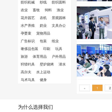
纺织机械
纱线
纺织面料
农业
畜牧
饲料
渔业
花卉园艺
农机
景观园林
水产养殖
奶业
文具办公
孕婴童
宠物用品
广告标识
包装
纸业
奢侈品包装
印刷
玩具
旅游
体育用品
户外用品
狩猎钓具
壁炉烧烤
潜水
高尔夫
水上运动
马术马具
健身
«
1
2
为什么选择我们