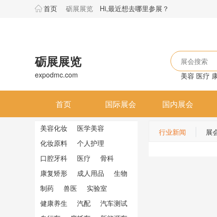
首页
砺展展览
Hi,最近想去哪里参展？
砺展展览
展会搜索
expodmc.com
美容
医疗
首页
国际展会
国内展会
美容化妆
医学美容
行业新闻
展
化妆原料
个人护理
口腔牙科
医疗
骨科
康复矫形
成人用品
生物
制药
兽医
实验室
健康养生
汽配
汽车测试