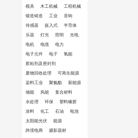
模具
木工机械
工程机械
锻造铸造
工业
音响
传感器
嵌入式
半导体
乐器
灯光
照明
光电
电机
电缆
电力
电子元件
电子
氢能
胶粘剂及密封剂
废物回收处理
可再生能源
染料工业
聚氨酯
新能源
储能
风能
复合材料
水处理
环保
塑料橡胶
涂料
化工
石油
电池
太阳能光伏
能源
跨境电商
摄影器材