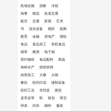
机场设施
游艇
冷链
海事
物流
轨道交通
航空
交通
影视
艺术
书
游乐设备
视听
殡葬
教育
金融
房地产
测绘
食品
食品加工
有机食品
烟草
糖酒
电子烟
茶叶咖啡
食品配料
果蔬
海鲜水产
烘焙焙烤
肉类加工
大麻
火锅
餐饮
纺织印花
缝制设备
纺织工业
非织造
家纺
皮革皮草
鞋
箱包
珠宝
钟表
内衣
婚纱
服装