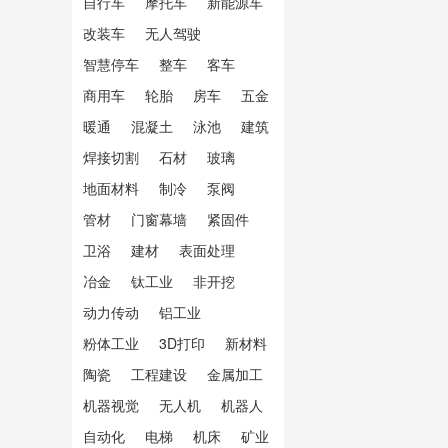
自行车
摩托车
新能源车
改装车
无人驾驶
智慧停车
整车
客车
商用车
轮胎
房车
五金
暖通
混凝土
泳池
建筑
焊接切割
石材
玻璃
地面材料
制冷
泵阀
管材
门窗幕墙
紧固件
卫浴
建材
表面处理
冶金
钛工业
非开挖
动力传动
铝工业
粉体工业
3D打印
新材料
陶瓷
工程建设
金属加工
机器视觉
无人机
机器人
自动化
电梯
机床
矿业