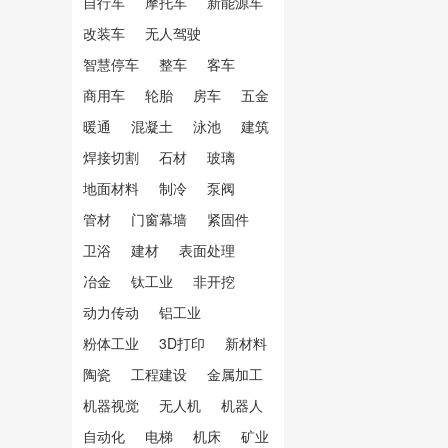
自行车
摩托车
新能源车
改装车
无人驾驶
智慧停车
整车
客车
商用车
轮胎
房车
五金
暖通
混凝土
泳池
建筑
焊接切割
石材
玻璃
地面材料
制冷
泵阀
管材
门窗幕墙
紧固件
卫浴
建材
表面处理
冶金
钛工业
非开挖
动力传动
铝工业
粉体工业
3D打印
新材料
陶瓷
工程建设
金属加工
机器视觉
无人机
机器人
自动化
电梯
机床
矿业