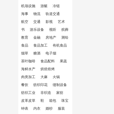
机场设施
游艇
冷链
海事
物流
轨道交通
航空
交通
影视
艺术
书
游乐设备
视听
殡葬
教育
金融
房地产
测绘
食品
食品加工
有机食品
烟草
糖酒
电子烟
茶叶咖啡
食品配料
果蔬
海鲜水产
烘焙焙烤
肉类加工
大麻
火锅
餐饮
纺织印花
缝制设备
纺织工业
非织造
家纺
皮革皮草
鞋
箱包
珠宝
钟表
内衣
婚纱
服装