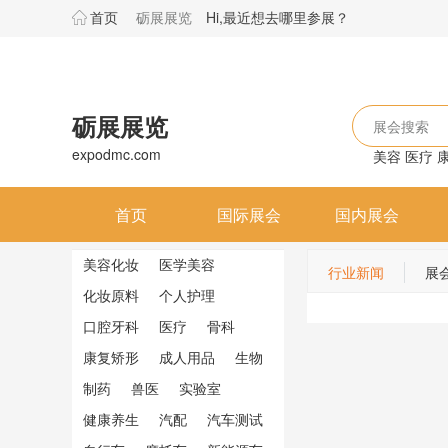
首页
砺展展览
Hi,最近想去哪里参展？
砺展展览
展会搜索
expodmc.com
美容
医疗
首页
国际展会
国内展会
美容化妆
医学美容
行业新闻
展
化妆原料
个人护理
口腔牙科
医疗
骨科
康复矫形
成人用品
生物
制药
兽医
实验室
健康养生
汽配
汽车测试