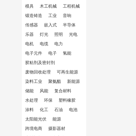
模具
木工机械
工程机械
锻造铸造
工业
音响
传感器
嵌入式
半导体
乐器
灯光
照明
光电
电机
电缆
电力
电子元件
电子
氢能
胶粘剂及密封剂
废物回收处理
可再生能源
染料工业
聚氨酯
新能源
储能
风能
复合材料
水处理
环保
塑料橡胶
涂料
化工
石油
电池
太阳能光伏
能源
跨境电商
摄影器材